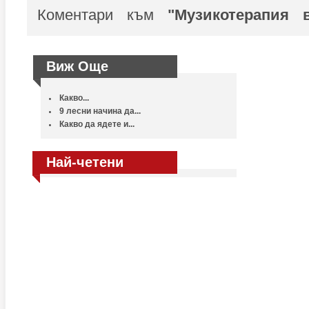
Коментари към
"Музикотерапия в
Виж Още
Какво...
9 лесни начина да...
Какво да ядете и...
Най-четени