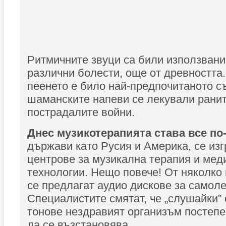
Ритмичните звуци са били използвани 
различни болести, още от древността.
пеенето е било най-предпочитаното съ
шаманските напеви се лекували ранит
пострадалите войни.
Днес музикотерапията става все по
държави като Русия и Америка, се из
центрове за музикална терапия и мед
технологии. Нещо повече! От няколко 
се предлагат аудио дискове за самоле
Специалистите смятат, че „слушайки”
тонове нездравият организъм постепе
да се възстановява.