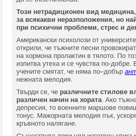
Този нетрадиционен вид медицина,
за всякакви неразположения, но на
при психични проблеми, стрес и де
Американски психолози от университе
открили, че тъжните песни провокира
на хормона пролактин в тялото. По то
изпитва утеха и се чувства по-добре. 
учените смятат, че няма по–добър
ан
нежната мелодия.
Твърди се, че
различните стилове вл
различен начин на хората
. Ако тъжн
депресия, то военните маршове пови
тонус. Мажорната мелодия пък, ускоря
кръвното налягане.
Съществува дори цял изготвен списък