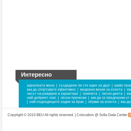
Интересно
идеалната жена
|
създадени ли сте един за друг
|
какво пра
как да спортувате ефективно
|
модерни визии за есента
|
ка
часът на раждане и характера
|
трикчета
|
лесна диета
|
ка
най-добрият секс
|
лесни прически
|
как да се предпазим от 
|
най-подходящите зодии за брак
|
обувки за есента
|
как да
Copyright © 2010 BEU All rights reserved. |
Colocation @ Sofia Data Center