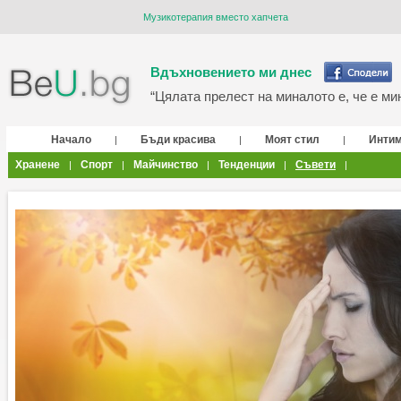
Музикотерапия вместо хапчета
Вдъхновението ми днес
“Цялата прелест на миналото е, че е мин
Начало
Бъди красива
Моят стил
Инти
|
|
|
Хранене
Спорт
Майчинство
Тенденции
Съвети
|
|
|
|
|