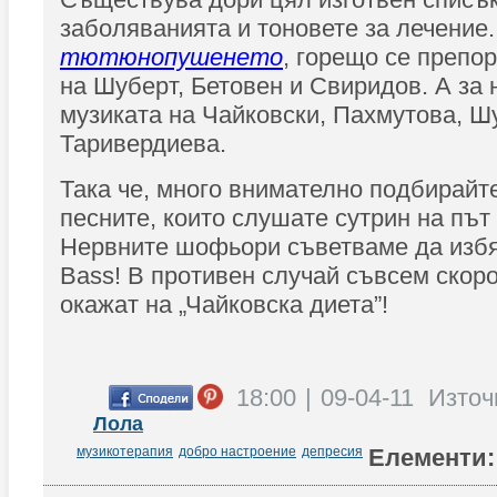
заболяванията и тоновете за лечение.
тютюнопушенето
, горещо се препо
на Шуберт, Бетовен и Свиридов. А за н
музиката на Чайковски, Пахмутова, Ш
Таривердиева.
Така че, много внимателно подбирайт
песните, които слушате сутрин на път
Нервните шофьори съветваме да избя
Bass! В противен случай съвсем скор
окажат на „Чайковска диета”!
18:00 | 09-04-11
Източ
Лола
музикотерапия
добро настроение
депресия
Елементи: