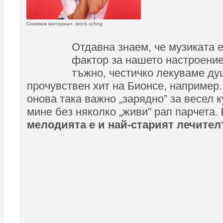
Снимков материал: stock.xchng
Отдавна знаем, че музиката 
фактор за нашето настроение.
тъжно, честичко лекуваме ду
прочувствен хит на Бионсе, например.
онова така важно „зарядно” за весел 
мине без няколко „живи” рап парчета.
мелодията е и най-старият лечител