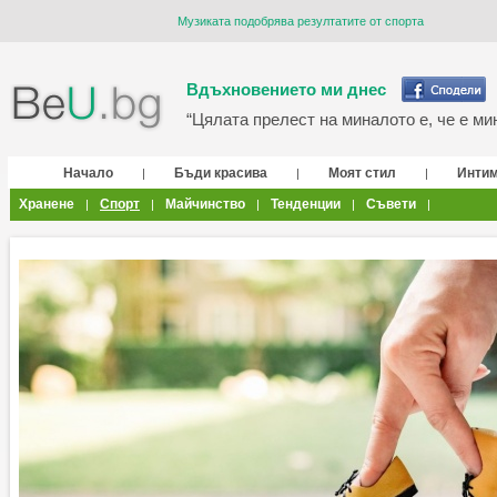
Музиката подобрява резултатите от спорта
Вдъхновението ми днес
“Цялата прелест на миналото е, че е мин
Начало
Бъди красива
Моят стил
Инти
|
|
|
Хранене
Спорт
Майчинство
Тенденции
Съвети
|
|
|
|
|