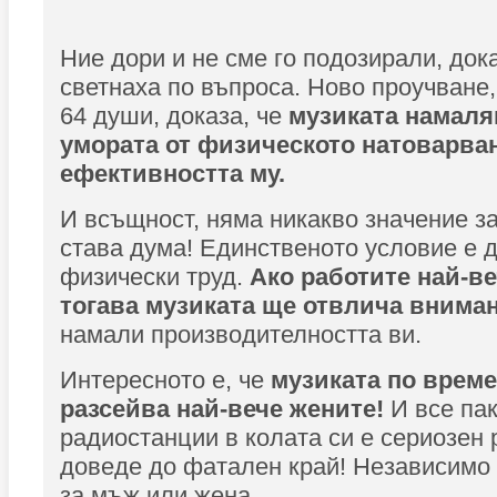
Ние дори и не сме го подозирали, док
светнаха по въпроса. Ново проучване
64 души, доказа, че
музиката намаля
умората от физическото натоварва
ефективността му.
И всъщност, няма никакво значение за
става дума! Единственото условие е д
физически труд.
Ако работите най-ве
тогава музиката ще отвлича внима
намали производителността ви.
Интересното е, че
музиката по врем
разсейва най-вече жените!
И все пак
радиостанции в колата си е сериозен 
доведе до фатален край! Независимо
за мъж или жена.