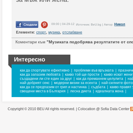
09:00 | 04-29-12
Никол
Източник: BeU.bg | Автор:
Елементи:
спорт
,
музика
,
отслабване
Коментари към
"Музиката подобрява резултатите от спо
Интересно
как да спортувате ефективно
|
проблеми във връзката
|
празнич
как да запазим любовта
|
какво той ще прости
|
какво искат жени
създадени ли сте един за друг
|
как да премахнем целулита
|
на
най-добрият секс
|
модерни визии за есента
|
най-силните фот
как да се предпазим от грип и настинка
|
съдбата
|
какво правят
свещени места в България
|
лесна диета
|
идеалната жена
|
Copyright © 2010 BEU All rights reserved. |
Colocation @ Sofia Data Center