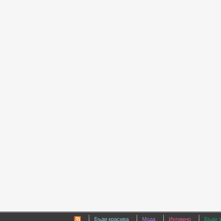
Бъди красива
Мода
Интимно
Бъди 