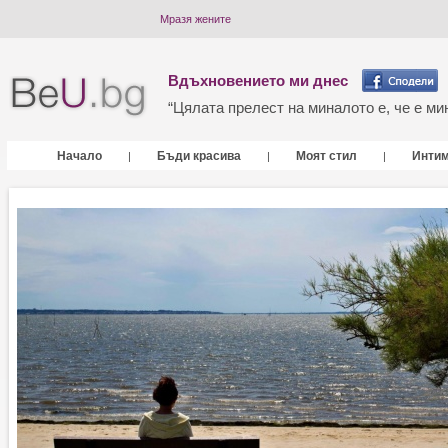
Мразя жените
Вдъхновението ми днес
“Цялата прелест на миналото е, че е мин
Начало
Бъди красива
Моят стил
Инти
|
|
|