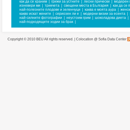
как да се храним
|
грижи за устните
|
лесни прически
|
модерен 
изневери ми
|
трикчета
|
свещени места в България
|
как да се
най-полезните плодове и зеленчуци
|
каква е моята аура
|
женск
какво искат жените
|
сериозен ли е
|
модерни визии за есента
|
най-силните фотографии
|
неустоим грим
|
шоколадова диета
|
най-подходящите зодии за брак
|
Copyright © 2010 BEU All rights reserved. |
Colocation @ Sofia Data Center