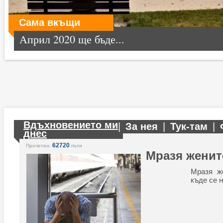
Сама вкъщи
Април 2020 ще бъде...
Вдъхновението ми
|
За нея
|
Тук-там
|
днес
62720
Прочетен:
пъти
Мразя женит
Мразя же
къде се 