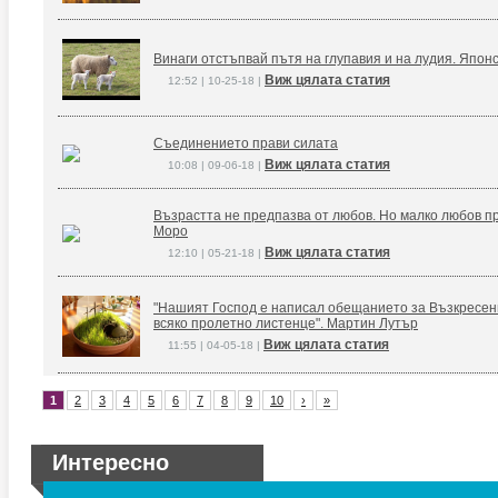
Винаги отстъпвай пътя на глупавия и на лудия. Япон
Виж цялата статия
12:52 | 10-25-18 |
Съединението прави силата
Виж цялата статия
10:08 | 09-06-18 |
Възрастта не предпазва от любов. Но малко любов п
Моро
Виж цялата статия
12:10 | 05-21-18 |
"Нашият Господ е написал обещанието за Възкресение
всяко пролетно листенце". Мартин Лутър
Виж цялата статия
11:55 | 04-05-18 |
1
2
3
4
5
6
7
8
9
10
›
»
Интересно