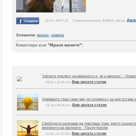
Джо
13:20 | 08-27-11 Снимков материал: BGNES | Автор:
Елементи:
винаги
,
намира
Коментари към
"Мразя жените":
“Цялата прелест на миналото е, че е минало.” - Оска
Виж цялата статия
20:01 | 11-05-19 |
Усмивката трае само миг, но споменът за нея остава 
Виж цялата статия
12:18 | 09-26-19 |
Свободата означава да чувстваш това, което сърцето
мнението на околните. - Паулу Коелю
Виж цялата статия
11:44 | 07-17-19 |