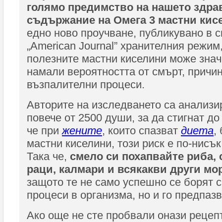
голямо предимство на нашето здрав
съдържание на Омега 3 мастни кис
едно ново проучване, публикувано в 
„American Journal” хранителния режим,
полезните мастни киселини може знач
намали вероятността от смърт, причи
възпалителни процеси.
Авторите на изследването са анализи
повече от 2500 души, за да стигнат до
че при
жените
, които спазват
диета
,
мастни киселини, този риск е по-нисък
Така че,
смело си похапвайте риба,
раци, калмари и всякакви други мо
защото те не само успешно се борят 
процеси в организма, но и го предпазв
Ако още не сте пробвали онази рецеп