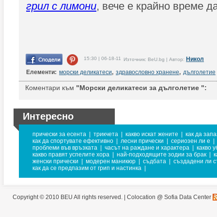
грил с лимони
, вече е крайно време д
15:30 | 06-18-11
Никол
Източник: BeU.bg | Автор:
Елементи:
морски деликатеси
,
здравословно хранене
,
дълголетие
Коментари към
"Морски деликатеси за дълголетие ":
Интересно
прически за есента
|
трикчета
|
какво искат жените
|
как да зап
как да спортувате ефективно
|
лесни прически
|
сериозен ли е
|
проблеми във връзката
|
часът на раждане и характера
|
какво 
какво правят успелите хора
|
най-подходящите зодии за брак
|
к
женски прически
|
модерен маникюр
|
съдбата
|
създадени ли с
как да се предпазим от грип и настинка
|
Copyright © 2010 BEU All rights reserved. |
Colocation @ Sofia Data Center