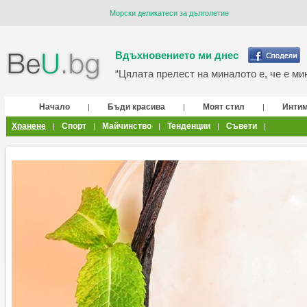
Морски деликатеси за дълголетие
Вдъхновението ми днес
“Цялата прелест на миналото е, че е мин
Начало
Бъди красива
Моят стил
Инти
|
|
|
Хранене
Спорт
Майчинство
Тенденции
Съвети
|
|
|
|
|