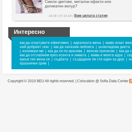
Смели цветове, метални ефекти или
деликатен велур?
Виж цялата статия
18:29 | 07-23-19 |
Интересно
как да спортувате ефективно
|
идеалната жена
|
какво искат же
най-добрият секс
|
как да запазим любовта
|
шоколадова диета
|
изневери ми
|
как да си по-красива
|
женски прически
|
как да 
как да отслабнем през есента и зимата
|
каква е моята аура
|
се
какъв тип жена си
|
съдбата
|
създадени ли сте един за друг
|
н
празничен грим
|
Copyright © 2010 BEU All rights reserved. |
Colocation @ Sofia Data Center