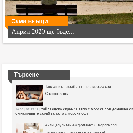
Сама вкъщи
Април 2020 ще бъде...
Търсене
Тайландска скраб за тяло с морска сол
С морска сол!
тайландска скраб за тяло с морска сол домашна скр
10:00 | 07-27-13 |
си направите скраб за тяло с морска сол
Антицелулитен ексфолиант. С морска сол
За да сме супер секси на плажа!