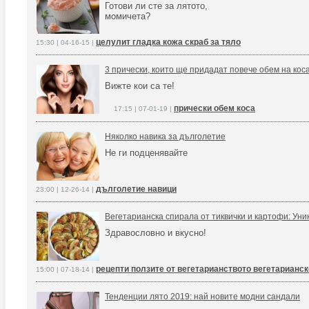
Готови ли сте за лятото,
момичета?
целулит гладка кожа скраб за тяло
15:30 | 04-16-15 |
3 прически, които ще придадат повече обем на кос
Вижте кои са те!
прически обем коса
17:15 | 07-01-19 |
Няколко навика за дълголетие
Не ги подценявайте
дълголетие навици
23:00 | 12-26-14 |
Вегетарианска спирала от тиквички и картофи: Уни
Здравословно и вкусно!
рецепти ползите от вегетарианството вегетарианск
15:00 | 07-18-14 |
Тенденции лято 2019: най новите модни сандали