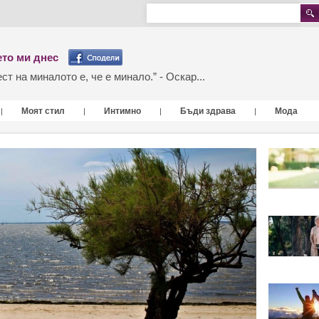
то ми днес
т на миналото е, че е минало.” - Оскар...
Моят стил
Интимно
Бъди здрава
Мода
|
|
|
|