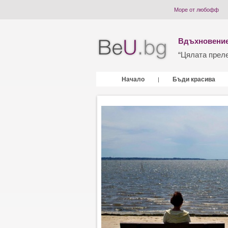
Море от любофф
Вдъхновение
“Цялата прелес
Начало
Бъди красива
|