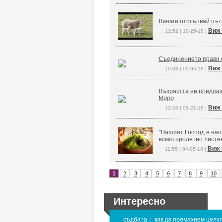
Винаги отстъпвай път
Виж 
12:52 | 10-25-18 |
Съединението прави 
Виж 
10:08 | 09-06-18 |
Възрастта не предпаз
Моро
Виж 
12:10 | 05-21-18 |
"Нашият Господ е напи
всяко пролетно листе
Виж 
11:55 | 04-05-18 |
1
2
3
4
5
6
7
8
9
10
Интересно
съдбата
|
как да премахнем целу