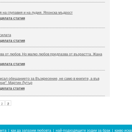
я на глупавия и на лудия. Японска мъдрост
цялата статия
силата
цялата статия
ва от любов. Но малко любов предпазва от възрастта. Жана
цялата статия
сал обещанието за Възкресение, не само в книгите, а във
нце". Мартин Лутър
цялата статия
›
»
лита
|
как да запазим любовта
|
най-подходящите зодии за брак
|
какво иск