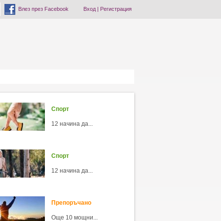
Влез през Facebook
Вход
|
Регистрация
Спорт
12 начина да...
Спорт
12 начина да...
Препоръчано
Още 10 мощни...