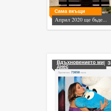
Сама вкъщи
Април 2020 ще бъде...
Вдъхновението ми
|
З
днес
73658
Прочетен:
пъти