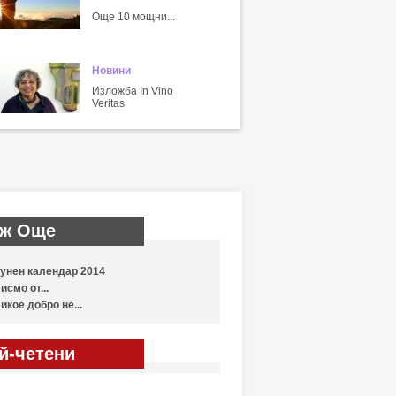
Още 10 мощни...
Новини
Изложба In Vino
Veritas
ж Още
унен календар 2014
исмо от...
икое добро не...
й-четени