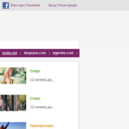
Влез през Facebook
Вход
|
Регистрация
jenite.net
blogspot.com
bgjenite.com
|
|
|
Спорт
12 начина да...
Спорт
12 начина да...
Препоръчано