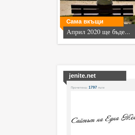
Сама вкъщи
Април 2020 ще бъде...
jenite.net
1797
Прочетена:
пъти