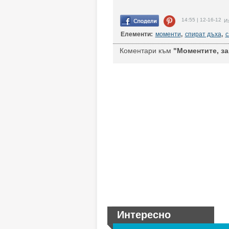
14:55 | 12-16-12
Из
Елементи:
моменти
,
спират дъха
,
с
Коментари към
"Моментите, за
Интересно