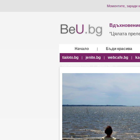
Моментите, заради к
Вдъхновение
“Цялата прелес
Начало
Бъди красива
|
tialoto.bg
jenite.bg
webcafe.bg
ka
|
|
|
bg-damma.com
dama.bg
|
|