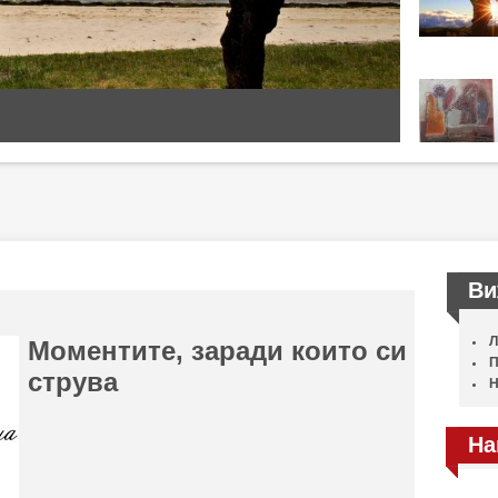
Ви
Л
Моментите, заради които си
П
струва
Н
На