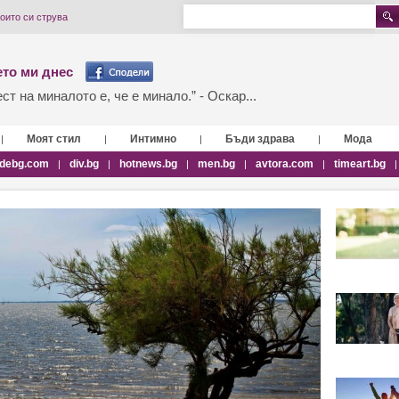
оито си струва
то ми днес
т на миналото е, че е минало.” - Оскар...
Моят стил
Интимно
Бъди здрава
Мода
|
|
|
|
debg.com
div.bg
hotnews.bg
men.bg
avtora.com
timeart.bg
|
|
|
|
|
|