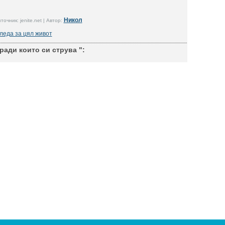
Никол
точник: jenite.net | Автор:
леда за цял живот
ради които си струва ":