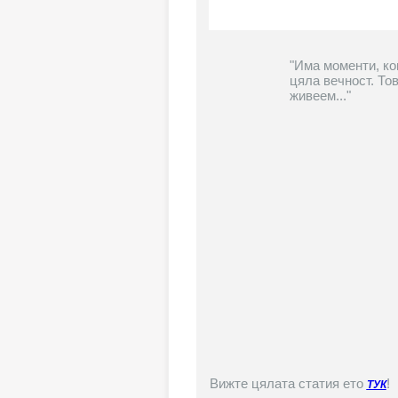
"Има моменти, кои
цяла вечност. То
живеем..."
Вижте цялата статия ето
!
ТУК