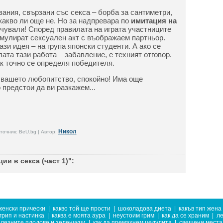
зания, свързани със секса – борба за сантиметри,
акво ли още не. Но за надпревара по
имитация на
 чували! Според правилата на играта участниците
имулират сексуален акт с въображаем партньор.
ази идея – на група японски студенти. А ако се
ата тази работа – забавление, е техният отговор.
к точно се определя победителя.
 вашето любопитство, спокойно! Има още
 предстои да ви разкажем...
Никол
точник: BeU.bg | Автор:
и в секса (част 1)":
женски прически
|
какво той ще прости
|
шоколадова диета
|
какъв тип жена
грип и настинка
|
каква е моята аура
|
неустоим грим
|
как да се храним
|
ле
лезните плодове и зеленчуци
|
как да премахнем целулита
|
свещени места