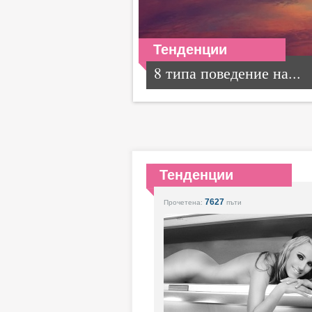
Тенденции
8 типа поведение на...
Тенденции
7627
Прочетена:
пъти