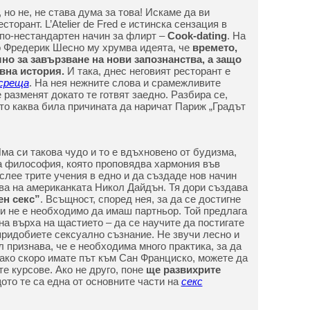
 но не, не става дума за това! Искаме да ви
торант. L’Atelier de Fred е истинска сензация в
по-нестандартен начин за флирт –
Cook-dating
. На
о Фредерик Шесно му хрумва идеята, че
времето,
лно за завързване на нови запознанства, а защо
овна история.
И така, днес неговият ресторант е
 среща
. На нея нежните слова и срамежливите
разменят докато те готвят заедно. Разбира се,
Ето каква била причината да наричат Париж „Градът
Има си такова чудо и то е вдъхновено от будизма,
а философия, която проповядва хармония във
 слее трите учения в едно и да създаде нов начин
мва на американката Никол Дайдън. Тя дори създава
ен секс”
. Всъщност, според нея, за да се достигне
ри не е необходимо да имаш партньор. Той предлага
 на върха на щастието – да се научите да постигате
придобиете сексуално съзнание. Не звучи лесно и
 признава, че е необходима много практика, за да
, ако скоро имате път към Сан Франциско, можете да
те курсове. Ако не друго, поне
ще развихрите
щото те са една от основните части на
секс