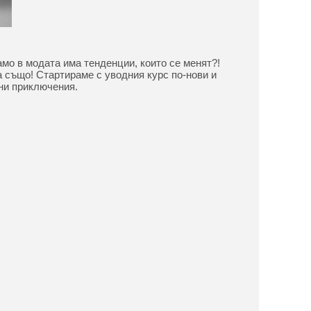
амо в модата има тенденции, които се менят?!
а също! Стартираме с уводния курс по-нови и
ни приключения.