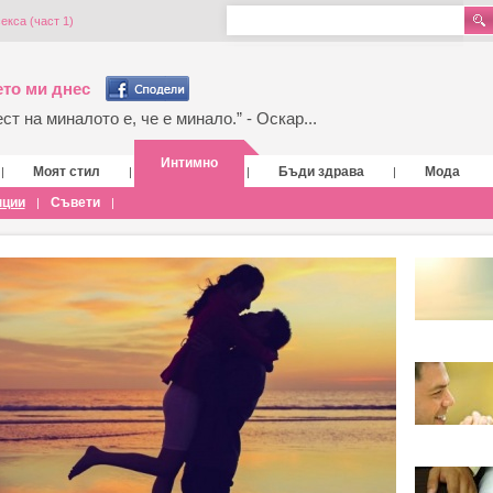
екса (част 1)
то ми днес
т на миналото е, че е минало.” - Оскар...
Интимно
Моят стил
Бъди здрава
Мода
|
|
|
|
нции
Съвети
|
|