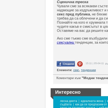
Сценична треска
Чували сме за всякакви състе
надмощие за издръжливост и к
секс пред публика
, не бяхме
трябва да са облечени и да с
Познайте на кого е хрумнала т
чудите какъв е смисълът в цял
Оставяме на вас да решите ка
Ако сме тъкмо сме възбудили
сексуални
тенденции, за които
15:11 | 05-04-11
Из
Елементи:
секс
,
тенденции
Коментари към
"Модни тенденци
Интересно
лесна диета
|
идеалната жена
|
съдбата
|
как да се предпазим от 
защо се разделят хората
|
най-по