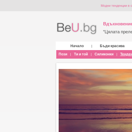
Модни тенденции в с
Вдъхновение
“Цялата прелес
Начало
Бъди красива
|
Пози
Ти и той
Силиконки
Тенде
|
|
|