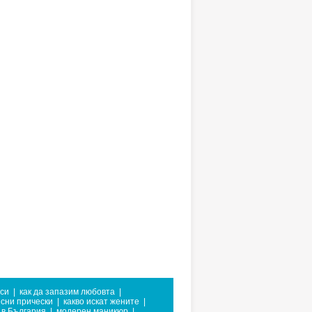
 си
|
как да запазим любовта
|
сни прически
|
какво искат жените
|
 в България
|
модерен маникюр
|