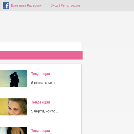
Влез през Facebook
Вход
|
Регистрация
Тенденции
6 неща, които...
Тенденции
5 черти, които...
Тенденции