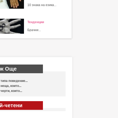
10 знака на езика...
Тенденции
Брачни...
ж Още
 типа поведение...
 неща, които...
 черти, които...
й-четени