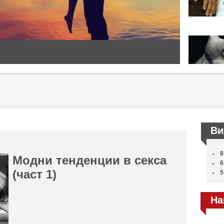
Ви
8
Модни тенденции в секса
6
(част 1)
5
На