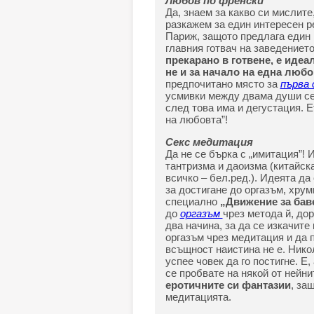
Любов по френски
Да, знаем за какво си мислите,
разкажем за един интересен рес
Париж, защото предлага един 
главния готвач на заведениет
прекарано в готвене, е идеа
не и за начало на една люб
предпочитано място за
първа
усмивки между двама души се 
след това има и дегустация. 
на любовта”!
Секс медитация
Да не се бърка с „имитация”! 
тантризма и даоизма (китайск
всичко – бел.ред.). Идеята да
за достигане до оргазъм, хру
специално
„Движение за бав
до
оргазъм
чрез метода й, до
два начина, за да се изкачите
оргазъм чрез медитация и да 
всъщност наистина не е. Никол
успее човек да го постигне. Е
се пробвате на някой от нейни
еротичните си фантазии
, за
медитацията.