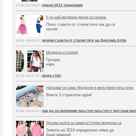
дрехи 2012 тенденции
13:30 | 01-16-12 |
5-те най-модерни дрехи за сезонa
Плюс съвети от стилистите как да ги
носим
модни съвети от стилистите на Джесика Алба
14:36 | 09-04-15 |
Модерни и стилни
Гръндж,
каре…
мода стил
21:30 | 05-07-15 |
Направи си сама: Модерни и женствени пръстени
Вижте 3 страхотни идеи!
как да си направим пръстен пръстен с мустаци нап
15:00 | 08-23-14 |
Розови палта за зимата! Супер модерни са
Зимата на 2014 определено няма да
бъде мрачна!