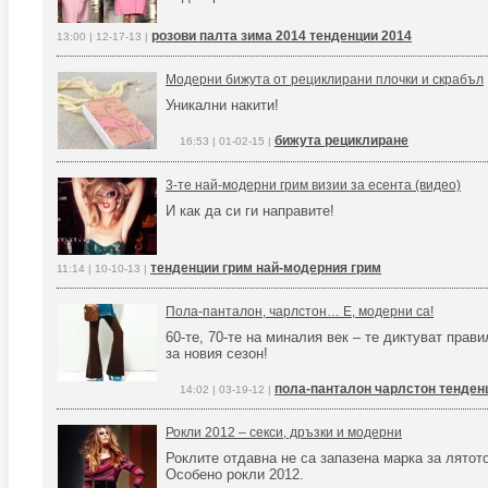
розови палта зима 2014 тенденции 2014
13:00 | 12-17-13 |
Модерни бижута от рециклирани плочки и скрабъл
Уникални накити!
бижута рециклиране
16:53 | 01-02-15 |
3-те най-модерни грим визии за есента (видео)
И как да си ги направите!
тенденции грим най-модерния грим
11:14 | 10-10-13 |
Пола-панталон, чарлстон… Е, модерни са!
60-те, 70-те на миналия век – те диктуват прав
за новия сезон!
пола-панталон чарлстон тенден
14:02 | 03-19-12 |
Рокли 2012 – секси, дръзки и модерни
Роклите отдавна не са запазена марка за лятото
Особено рокли 2012.