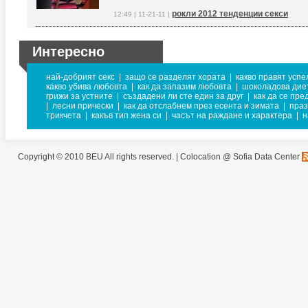
рокли 2012 тенденции секси
12:49 | 11-21-11 |
Интересно
най-добрият секс
|
защо се разделят хората
|
какво правят успе
какво убива любовта
|
как да запазим любовта
|
шоколадова дие
грижи за устните
|
създадени ли сте един за друг
|
как да се пре
|
лесни прически
|
как да отслабнем през есента и зимата
|
праз
трикчета
|
какъв тип жена си
|
часът на раждане и характера
|
н
Copyright © 2010 BEU All rights reserved. |
Colocation @ Sofia Data Center