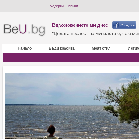
Модерни - новини
Вдъхновението ми днес
“Цялата прелест на миналото е, че е мин
Начало
Бъди красива
Моят стил
Инти
|
|
|