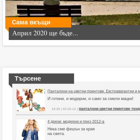
Сама вкъщи
Април 2020 ще бъде...
Търсене
Панталони на цветни принтове. Екстравагантни и 
И готини, и модерни, и само за смели мацки!
панталони цветни принтове тен
19:30 | 03-20-12 |
4 дрехи, модерни и през 2012-а
Нека сме фешън за края
на света.