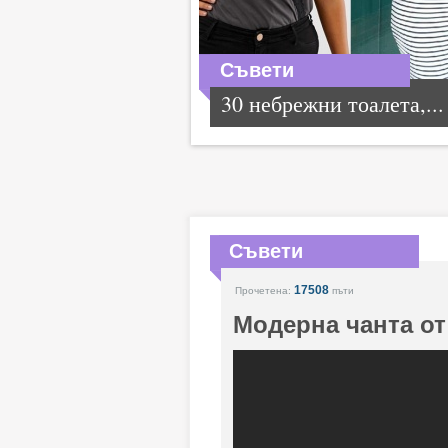
Съвети
30 небрежни тоалета,...
Съвети
17508
Прочетена:
пъти
Модерна чанта от