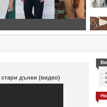
Ви
3
 стари дънки (видео)
К
К
На