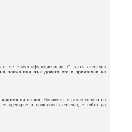
о е, че е мултифункционална. С такъв аксесоар
на плажа или пък докато сте с приятелки на
 чантата си с шал
! Нанижете го около колана на
се превърне в практичен аксесоар, с който да