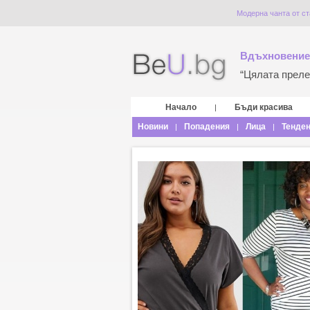
Модерна чанта от ст
Вдъхновение
“Цялата прелес
Начало
Бъди красива
|
Новини
Попадения
Лица
Тенде
|
|
|