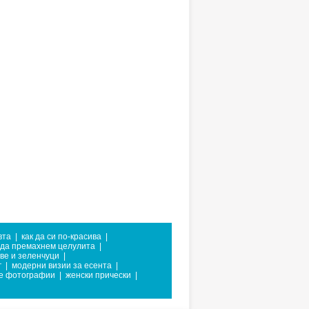
вта
|
как да си по-красива
|
 да премахнем целулита
|
ве и зеленчуци
|
г
|
модерни визии за есента
|
е фотографии
|
женски прически
|