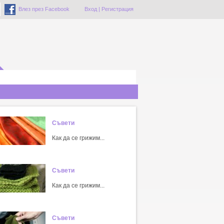
Влез през Facebook
Вход
|
Регистрация
Съвети
Как да се грижим...
Съвети
Как да се грижим...
Съвети