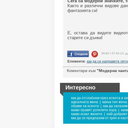
Сега са модерни значките, т
Както и различни видове дан
фантазията си!
Е, остава да видите видеот
старите си дънки!
09:00 | 07-02-13
Из
Елементи:
как да си направите лят
Коментари към
"Модерна чанта
Интересно
как да отслабнем през есента и з
идеалната жена
|
какъв тип жена 
обувки за есента
|
как да запазим
какво правят успелите хора
|
какв
какво искат жените
|
най-добрият 
как да се предпазим от грип и нас