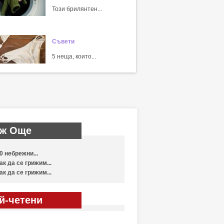
Този брилянтен...
Съвети
5 неща, които...
ж Още
0 небрежни...
ак да се грижим...
ак да се грижим...
й-четени