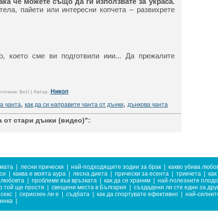
ака че можете също да ги използвате за украса.
тела, пайети или интересни копчета – развихрете
о, което сме ви подготвили иии... Да прежалите
Никол
точник: BeU | Автор:
на чанта
,
как да си направите чанта от дънки
,
дънкова чанта
 от стари дънки (видео)":
имата
|
лесни прически
|
най-подходящите зодии за брак
|
какво убива любо
си
|
каква е моята аура
|
лесна диета
|
прически за есента
|
трикчета
|
как
 любовта
|
проблеми във връзката
|
как да се храним
|
най-полезните плодо
о той ще прости
|
свещени места в България
|
създадени ли сте един за дру
секс
|
сериозен ли е
|
съдбата
|
как да спортувате ефективно
|
най-силнит
тинка
|