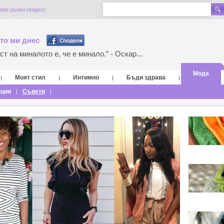
ари дънки (видео)
то ми днес
т на миналото е, че е минало.” - Оскар...
Мода
Моят стил
Интимно
Бъди здрава
|
|
|
|
нции
Съвети
|
|