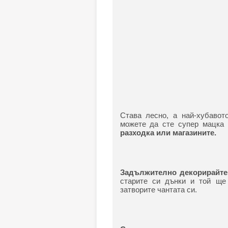
Става лесно, а най-хубавот
можете да сте супер мацка
разходка или магазините.
Задължително декорирайте
старите си дънки и той ще 
затворите чантата си.