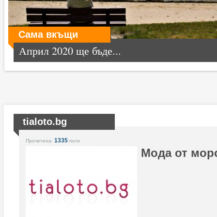
Сама вкъщи
Април 2020 ще бъде...
tialoto.bg
1335
Прочетена:
пъти
Мода от мор