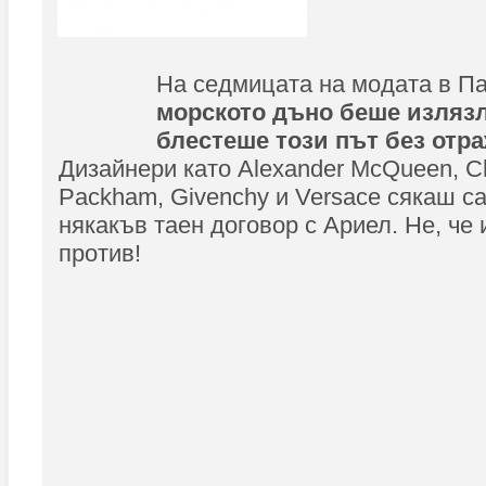
На седмицата на модата в П
морското дъно беше излязл
блестеше този път без отр
Дизайнери като Alexander McQueen, Ch
Packham, Givenchy и Versace сякаш с
някакъв таен договор с Ариел. Не, че
против!