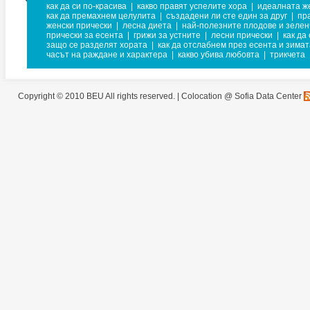
как да си по-красива
|
какво правят успелите хора
|
идеалната ж
как да премахнем целулита
|
създадени ли сте един за друг
|
пр
женски прически
|
лесна диета
|
най-полезните плодове и зелен
прически за есента
|
грижи за устните
|
лесни прически
|
как да
защо се разделят хората
|
как да отслабнем през есента и зимат
часът на раждане и характера
|
какво убива любовта
|
трикчета
Copyright © 2010 BEU All rights reserved. |
Colocation @ Sofia Data Center