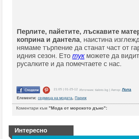
Перлите, пайетите, лъскавите мате
коприна и дантела
, наистина изглеж
нямаме търпение да станат част от га
идния сезон. Ето
тук
можете да видит
русалките и да помечтаете с нас.
21:05 | 01-25-12
Лола
Източник: tialoto.bg | Автор:
Елементи:
седмица на модата
,
Париж
Коментари към
"Мода от морското дъно":
Интересно