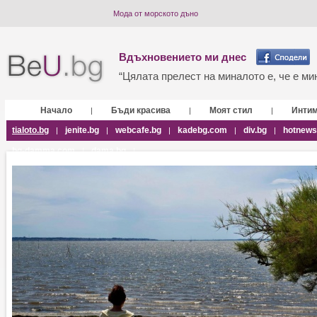
Мода от морското дъно
Вдъхновението ми днес
“Цялата прелест на миналото е, че е мин
Начало
Бъди красива
Моят стил
Инти
|
|
|
tialoto.bg
jenite.bg
webcafe.bg
kadebg.com
div.bg
hotnews
|
|
|
|
|
bg-damma.com
dama.bg
|
|