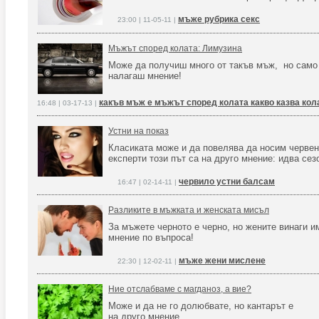
мъже рубрика секс
23:00 | 11-05-11 |
Мъжът според колата: Лимузина
Може да получиш много от такъв мъж, но само 
налагаш мнение!
какъв мъж е мъжът според колата какво казва кол
16:48 | 03-17-13 |
Устни на показ
Класиката може и да повелява да носим червен
експерти този път са на друго мнение: идва се
червило устни балсам
16:47 | 02-14-11 |
Разликите в мъжката и женската мисъл
За мъжете черното е черно, но жените винаги и
мнение по въпроса!
мъже жени мислене
22:30 | 12-02-11 |
Ние отслабваме с магданоз, а вие?
Може и да не го долюбвате, но кантарът е
на друго мнение.