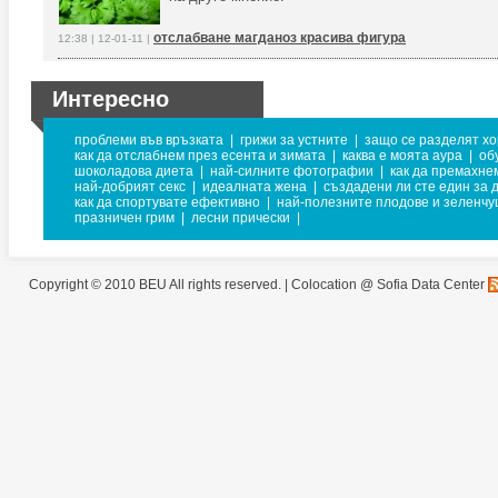
отслабване магданоз красива фигура
12:38 | 12-01-11 |
Интересно
проблеми във връзката
|
грижи за устните
|
защо се разделят х
как да отслабнем през есента и зимата
|
каква е моята аура
|
об
шоколадова диета
|
най-силните фотографии
|
как да премахне
най-добрият секс
|
идеалната жена
|
създадени ли сте един за д
как да спортувате ефективно
|
най-полезните плодове и зеленчу
празничен грим
|
лесни прически
|
Copyright © 2010 BEU All rights reserved. |
Colocation @ Sofia Data Center