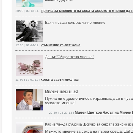
притча за мнението на хората хорското мнение да н
20:00 | 03-18-14 |
Един и същи ден, различно мнение
съмнение съвет жена
12:00 | 01-24-12 |
Данък "Обществено мнение"
хората заети мислиш
11:50 | 12-01-11 |
Милене, влез в час!
Нужна ни е диалогичност, изразяваща се в чув
чуждото мнение!
Милен Цветков Часът на Милен 
22:30 | 03-27-13 |
Как изглежда рубрика „Всичко за секса” в женско и
Мъжкото мнение за секса на първа среща: Да! Д