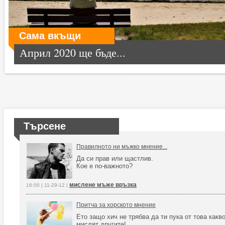
Сама вкъщи
Април 2020 ще бъде...
Търсене
Правилното ни мъжко мнение...
Да си прав или щастлив.
Кое е по-важното?
мислене мъже връзка
16:00 | 11-29-12 |
Притча за хорското мнение
Ето защо хич не трябва да ти пука от това какв
мислят другите!