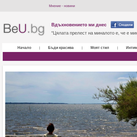
Мнение - новини
Вдъхновението ми днес
“Цялата прелест на миналото е, че е мин
Начало
Бъди красива
Моят стил
Инти
|
|
|