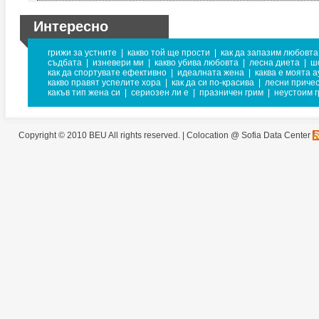
Интересно
грижи за устните
|
какво той ще прости
|
как да запазим любовта
съдбата
|
изневери ми
|
какво убива любовта
|
лесна диета
|
ш
как да спортувате ефективно
|
идеалната жена
|
каква е моята а
какво правят успелите хора
|
как да си по-красива
|
лесни приче
какъв тип жена си
|
сериозен ли е
|
празничен грим
|
неустоим 
Copyright © 2010 BEU All rights reserved. |
Colocation @ Sofia Data Center