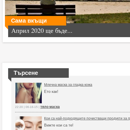
Сама вкъщи
Април 2020 ще бъде...
Търсене
Млечна маска за гладка кожа
Ето как!
тяло маска
22:20 | 06-16-15 |
Кои са най-подходящите почистващи продукти за г
Вижте кои са те!