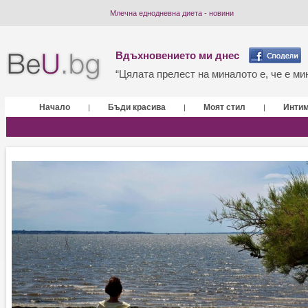
Млечна еднодневна диета - новини
Вдъхновението ми днес
“Цялата прелест на миналото е, че е мин
Начало
Бъди красива
Моят стил
Инти
|
|
|