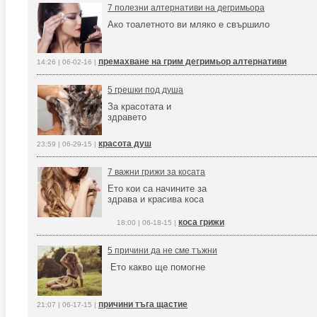
7 полезни алтернативи на дегримьора
Ако тоалетното ви мляко е свършило
премахване на грим дегримьор алтернативи
14:26 | 06-02-16 |
5 грешки под душа
За красотата и
здравето
красота душ
23:59 | 06-29-15 |
7 важни грижи за косата
Ето кои са начините за
здрава и красива коса
коса грижи
18:00 | 06-18-15 |
5 причини да не сме тъжни
Ето какво ще помогне
причини тъга щастие
21:07 | 06-17-15 |