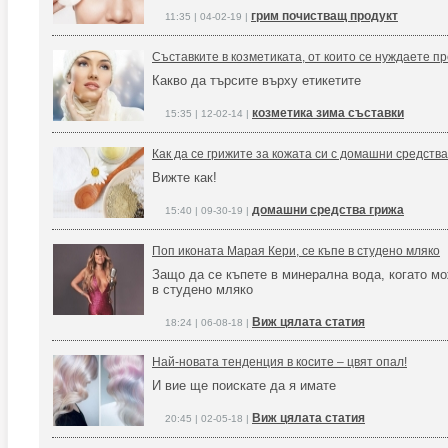
грим почистващ продукт
11:35 | 04-02-19 |
Съставките в козметиката, от които се нуждаете п
Какво да търсите върху етикетите
козметика зима съставки
15:35 | 12-02-14 |
Как да се грижите за кожата си с домашни средства
Вижте как!
домашни средства грижа
15:40 | 09-30-19 |
Поп иконата Марая Кери, се къпе в студено мляко
Защо да се къпете в минерална вода, когато мо
в студено мляко
Виж цялата статия
18:24 | 06-08-18 |
Най-новата тенденция в косите – цвят опал!
И вие ще поискате да я имате
Виж цялата статия
20:45 | 02-05-18 |