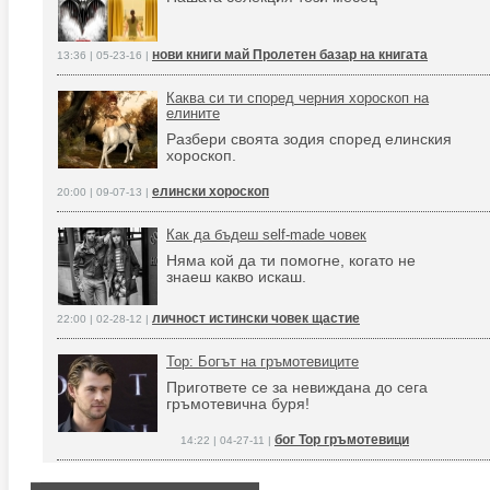
нови книги май Пролетен базар на книгата
13:36 | 05-23-16 |
Каква си ти според черния хороскоп на
елините
Разбери своята зодия според елинския
хороскоп.
елински хороскоп
20:00 | 09-07-13 |
Как да бъдеш self-made човек
Няма кой да ти помогне, когато не
знаеш какво искаш.
личност истински човек щастие
22:00 | 02-28-12 |
Тор: Богът на гръмотевиците
Пригответе се за невиждана до сега
гръмотевична буря!
бог Тор гръмотевици
14:22 | 04-27-11 |