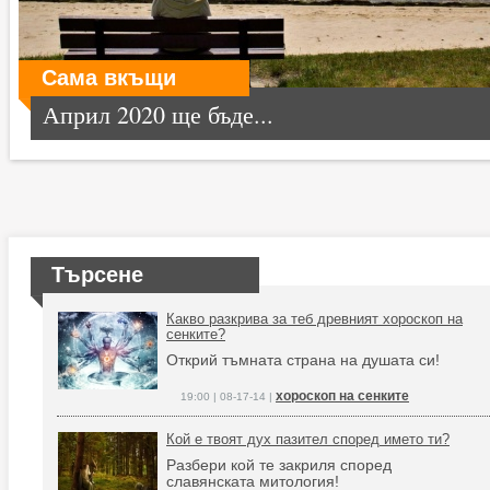
Сама вкъщи
Април 2020 ще бъде...
Търсене
Какво разкрива за теб древният хороскоп на
сенките?
Открий тъмната страна на душата си!
хороскоп на сенките
19:00 | 08-17-14 |
Кой е твоят дух пазител според името ти?
Разбери кой те закриля според
славянската митология!