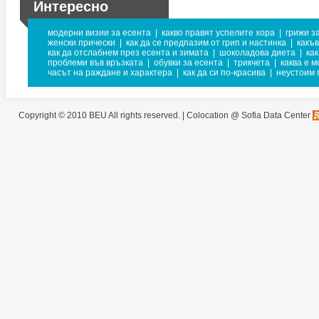
Интересно
модерни визии за есента
|
какво правят успелите хора
|
грижи з
женски прически
|
как да се предпазим от грип и настинка
|
какъв
как да отслабнем през есента и зимата
|
шоколадова диета
|
ка
проблеми във връзката
|
обувки за есента
|
трикчета
|
каква е м
часът на раждане и характера
|
как да си по-красива
|
неустоим 
Copyright © 2010 BEU All rights reserved. |
Colocation @ Sofia Data Center