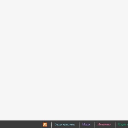
Бъди красива
Мода
Интимно
Бъди 