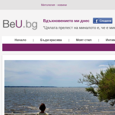
Митология - новини
Вдъхновението ми днес
“Цялата прелест на миналото е, че е мин
Начало
Бъди красива
Моят стил
Инти
|
|
|