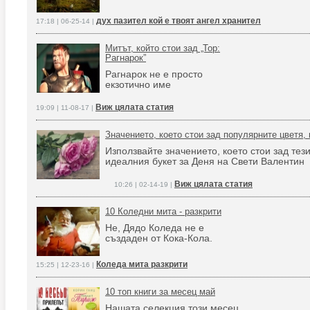
дух пазител кой е твоят ангел хранител
17:18 | 06-25-14 |
Митът, който стои зад „Тор:
Рагнарок”
Рагнарок не е просто
екзотично име
Виж цялата статия
19:09 | 11-08-17 |
Значението, което стои зад популярните цветя,
Използвайте значението, което стои зад тези
идеалния букет за Деня на Свети Валентин
Виж цялата статия
10:26 | 02-14-19 |
10 Коледни мита - разкрити
Не, Дядо Коледа не е
създаден от Кока-Кола.
Коледа мита разкрити
15:25 | 12-23-16 |
10 топ книги за месец май
Нашата селекция този месец