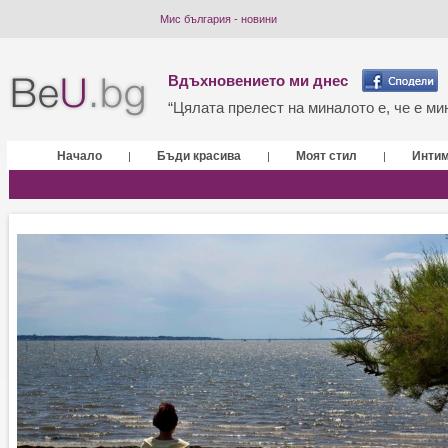
Мис българия - новини
Вдъхновението ми днес
“Цялата прелест на миналото е, че е мин
Начало
Бъди красива
Моят стил
Инти
|
|
|