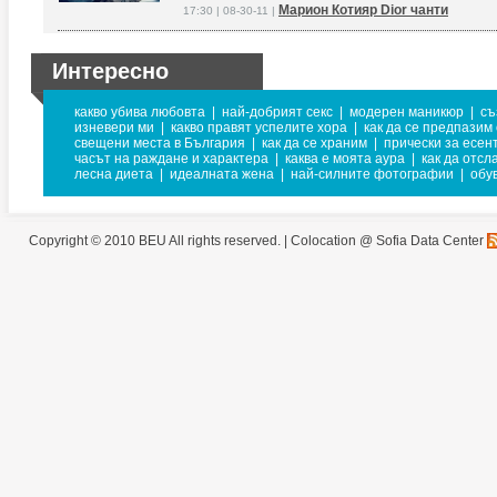
Марион Котияр Dior чанти
17:30 | 08-30-11 |
Интересно
какво убива любовта
|
най-добрият секс
|
модерен маникюр
|
съ
изневери ми
|
какво правят успелите хора
|
как да се предпазим 
свещени места в България
|
как да се храним
|
прически за есен
часът на раждане и характера
|
каква е моята аура
|
как да отсл
лесна диета
|
идеалната жена
|
най-силните фотографии
|
обу
Copyright © 2010 BEU All rights reserved. |
Colocation @ Sofia Data Center