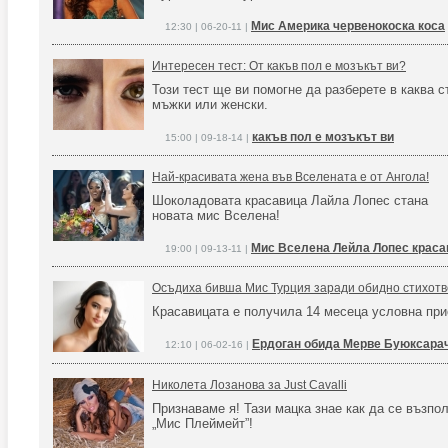
Мис Америка червенокоска коса
12:30 | 06-20-11 |
Интересен тест: От какъв пол е мозъкът ви?
То­зи тест ще ви по­мог­не да раз­бе­ре­те в как­ва 
мъж­ки или жен­ски.
какъв пол е мозъкът ви
15:00 | 09-18-14 |
Най-красивата жена във Вселената е от Ангола!
Шоколадовата красавица Лайла Лопес стана
новата мис Вселена!
Мис Вселена Лейла Лопес краса
19:00 | 09-13-11 |
Осъдиха бивша Мис Турция заради обидно стихотв
Красавицата е получила 14 месеца условна при
Ердоган обида Мерве Буюксара
12:10 | 06-02-16 |
Николета Лозанова за Just Cavalli
Признаваме я! Тази мацка знае как да се възпол
„Мис Плеймейт”!