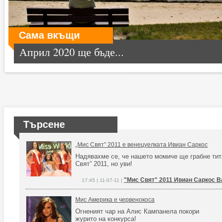
Сама вкъщи
Април 2020 ще бъде...
Търсене
„Мис Свят” 2011 е венецуелката Ивиан Саркос
Надявахме се, че нашето момиче ще грабне тит
Свят” 2011, но уви!
"Мис Свят" 2011 Ивиан Саркос В
17:45 | 11-07-11 |
Мис Америка е червенокоса
Огненият чар на Алис Кампанела покори
журито на конкурса!