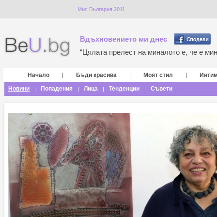
Мис България 2011
Вдъхновението ми днес
“Цялата прелест на миналото е, че е мина
Начало
Бъди красива
Моят стил
Инти
|
|
|
Новини
Попадения
Лица
Тенденции
Съвети
|
|
|
|
|