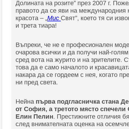
Долината на розите” през 2007 г. Пож
правото да се яви на международния 
красота – „
Мис
Свят”, което тя си изв
и трета тиара!
Въпреки, че не е професионален моде
очарова всички и да получи най-голям
сред вота на журито и на зрителите. 
това да е само началото и красавицат
накара да се гордеем с нея, когато пр
ни пред света.
Нейна
първа подгласничка стана Д
от София, а третото място спечели
Елин Пелин
. Престижните отличия б
след внимателната оценка на осемчл