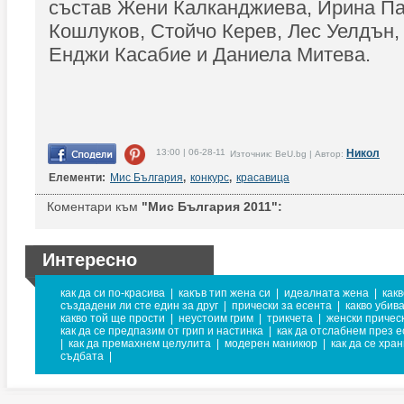
състав Жени Калканджиева, Ирина Па
Кошлуков, Стойчо Керев, Лес Уелдън,
Енджи Касабие и Даниела Митева.
13:00 | 06-28-11
Никол
Източник: BeU.bg | Автор:
Елементи:
Мис България
,
конкурс
,
красавица
Коментари към
"Мис България 2011":
Интересно
как да си по-красива
|
какъв тип жена си
|
идеалната жена
|
как
създадени ли сте един за друг
|
прически за есента
|
какво убив
какво той ще прости
|
неустоим грим
|
трикчета
|
женски причес
как да се предпазим от грип и настинка
|
как да отслабнем през е
|
как да премахнем целулита
|
модерен маникюр
|
как да се хра
съдбата
|