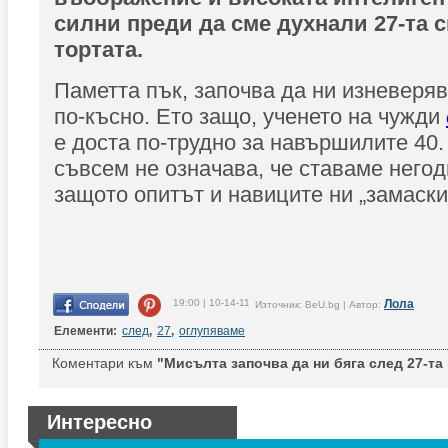
силни преди да сме духнали 27-та 
тортата.
Паметта пък, започва да ни изневеряв
по-късно. Ето защо, ученето на чужди
е доста по-трудно за навършилите 40.
съвсем не означава, че ставаме негод
защото опитът и навиците ни „замаски
19:00 | 10-14-11
Лола
Източник: BeU.bg | Автор:
Елементи:
след
,
27
,
оглупяваме
Коментари към
"Мисълта започва да ни бяга след 27-та
Интересно