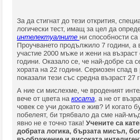
За да стигнат до тези открития, спец
логически тест, имащ за цел да опред
интелектуалните
ни способности са
Проучването продължило 7 години, а в
участие 2000 мъже и жени на възраст 
години. Оказало се, че най-добре са 
хората на 22 години. Сериозен спад в 
показали тези със средна възраст 27 
А ние си мислехме, че вроденият инте
вече от цвета на
косата
, а не от възр
човек се учи докато е жив? И когато б
побелеят, би трябвало да сме най-мъ
явно не е точно така!
Учените са кате
добрата логика, бързата мисъл, бо
въображение и високата интелигент