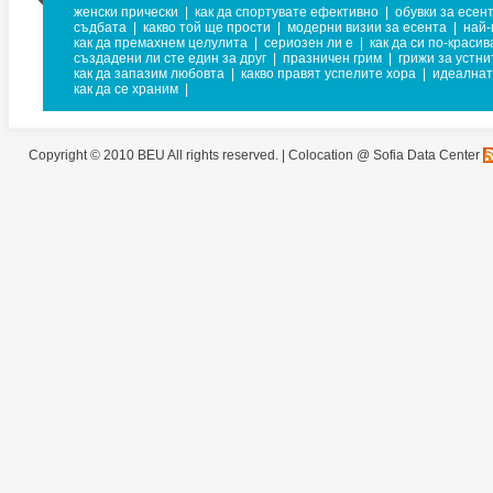
женски прически
|
как да спортувате ефективно
|
обувки за есен
съдбата
|
какво той ще прости
|
модерни визии за есента
|
най-
как да премахнем целулита
|
сериозен ли е
|
как да си по-красив
създадени ли сте един за друг
|
празничен грим
|
грижи за устни
как да запазим любовта
|
какво правят успелите хора
|
идеалнат
как да се храним
|
Copyright © 2010 BEU All rights reserved. |
Colocation @ Sofia Data Center