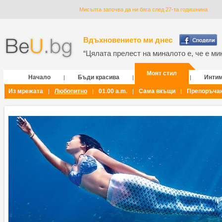
Мисълта започва да ни бяга след 27-та годишнина
Вдъхновението ми днес
“Цялата прелест на миналото е, че е мин
Моят стил
Начало
Бъди красива
Инти
|
|
|
Из мрежата
Любопитно
01.00 a.m.
Сама вкъщи
Препоръча
|
|
|
|