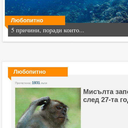
Любопитно
5 причини, поради които...
Любопитно
1931
Прочетена:
пъти
Мисълта запо
след 27-та 