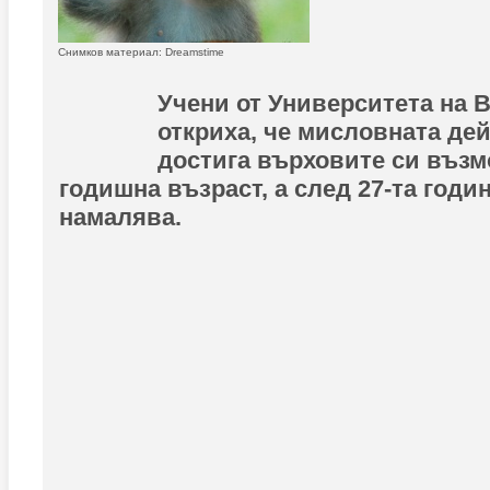
Снимков материал: Dreamstime
Учени от Университета на 
откриха, че мисловната дей
достига върховите си възм
годишна възраст, а след 27-та годин
намалява.