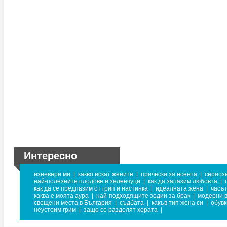
Интересно
изневери ми
|
какво искат жените
|
прически за есента
|
сериозе
най-полезните плодове и зеленчуци
|
как да запазим любовта
|
как да се предпазим от грип и настинка
|
идеалната жена
|
часът
каква е моята аура
|
най-подходящите зодии за брак
|
модерни в
свещени места в България
|
съдбата
|
какъв тип жена си
|
обувк
неустоим грим
|
защо се разделят хората
|