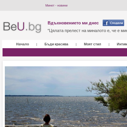
Минет - новини
Вдъхновението ми днес
“Цялата прелест на миналото е, че е мин
Начало
Бъди красива
Моят стил
Инти
|
|
|