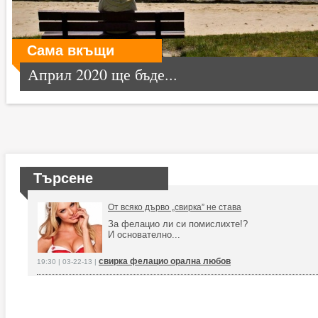
Сама вкъщи
Април 2020 ще бъде...
Търсене
От всяко дърво „свирка” не става
За фелацио ли си помислихте!?
И основателно...
свирка фелацио орална любов
19:30 | 03-22-13 |