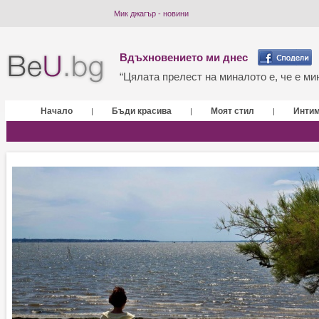
Мик джагър - новини
Вдъхновението ми днес
“Цялата прелест на миналото е, че е мин
Начало
Бъди красива
Моят стил
Инти
|
|
|