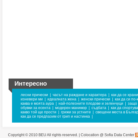
Интересно
лесни прически
|
часът на раждане и характера
|
как да се хран
изневери ми
|
идеалната жена
|
женски прически
|
как да си по
каква е моята аура
|
най-полезните плодове и зеленчуци
|
защо 
обувки за есента
|
модерен маникюр
|
съдбата
|
как да спортув
какво той ще прости
|
грижи за устните
|
свещени места в Бълга
как да се предпазим от грип и настинка
|
Copyright © 2010 BEU All rights reserved. |
Colocation @ Sofia Data Center