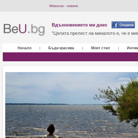
Мемосан - новини
Вдъхновението ми днес
“Цялата прелест на миналото е, че е мин
Начало
Бъди красива
Моят стил
Инти
|
|
|