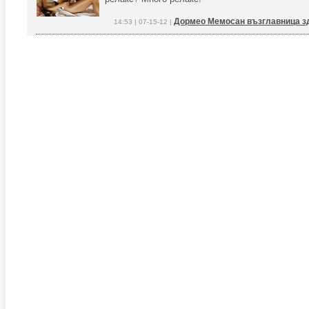
Дормео Мемосан възглавница з
14:53 | 07-15-12 |