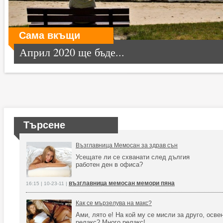
Сама вкъщи
Април 2020 ще бъде...
Търсене
Възглавница Мемосан за здрав сън
Усещате ли се схванати след дългия
работен ден в офиса?
възглавница мемосан мемори пяна
16:15 | 10-23-11 |
Как се мързелува на макс?
Ами, лято е! На кой му се мисли за друго, осве
релакс? Много релакс!