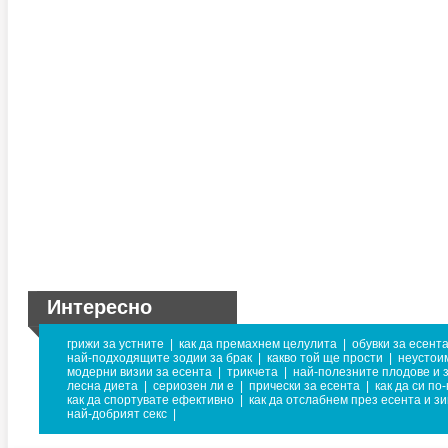
Интересно
грижи за устните
|
как да премахнем целулита
|
обувки за есент
най-подходящите зодии за брак
|
какво той ще прости
|
неустои
модерни визии за есента
|
трикчета
|
най-полезните плодове и 
лесна диета
|
сериозен ли е
|
прически за есента
|
как да си по
как да спортувате ефективно
|
как да отслабнем през есента и з
най-добрият секс
|