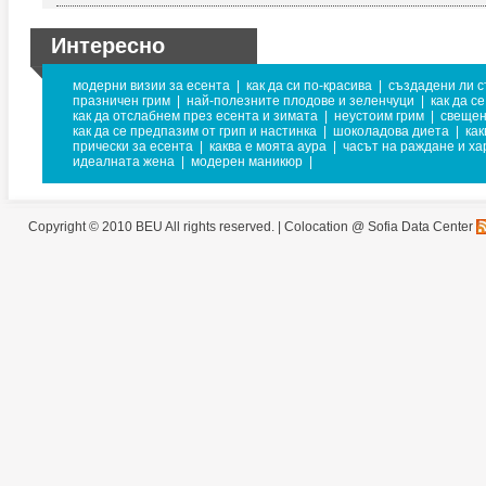
Интересно
модерни визии за есента
|
как да си по-красива
|
създадени ли с
празничен грим
|
най-полезните плодове и зеленчуци
|
как да с
как да отслабнем през есента и зимата
|
неустоим грим
|
свещен
как да се предпазим от грип и настинка
|
шоколадова диета
|
как
прически за есента
|
каква е моята аура
|
часът на раждане и ха
идеалната жена
|
модерен маникюр
|
Copyright © 2010 BEU All rights reserved. |
Colocation @ Sofia Data Center