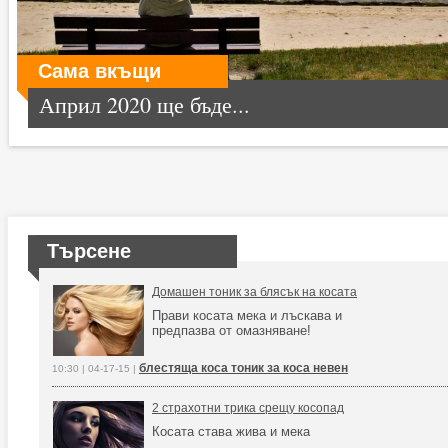
Сама вкъщи
Април 2020 ще бъде...
Търсене
Домашен тоник за блясък на косата
Прави косата мека и лъскава и
предпазва от омазняване!
блестяща коса тоник за коса невен
10:30 | 04-17-15 |
2 страхотни трика срещу косопад
Косата става жива и мека