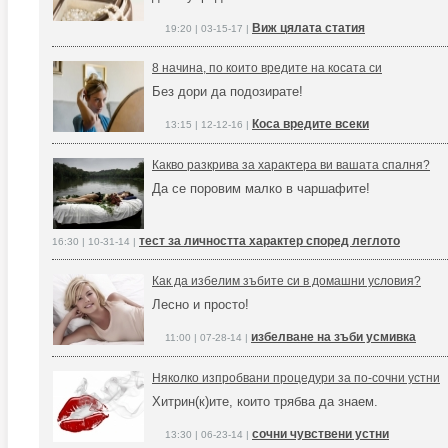
Виж цялата статия
19:20 | 03-15-17 |
8 начина, по които вредите на косата си
Без дори да подозирате!
Коса вредите всеки
13:15 | 12-12-16 |
Какво разкрива за характера ви вашата спалня?
Да се поровим малко в чаршафите!
тест за личността характер според леглото
16:30 | 10-31-14 |
Как да избелим зъбите си в домашни условия?
Лесно и просто!
избелване на зъби усмивка
11:00 | 07-28-14 |
Няколко изпробвани процедури за по-сочни устни
Хитрин(к)ите, които трябва да знаем.
сочни чувствени устни
13:30 | 06-23-14 |