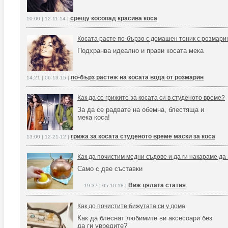
срещу косопад красива коса
10:00 | 12-11-14 |
Косата расте по-бързо с домашен тоник с розмари
Подхранва идеално и прави косата мека
по-бърз растеж на косата вода от розмарин
14:21 | 06-13-15 |
Как да се грижите за косата си в студеното време?
За да се радвате на обемна, блестяща и
мека коса!
грижа за косата студеното време маски за коса
13:00 | 12-21-12 |
Как да почистим медни съдове и да ги накараме да
Само с две съставки
Виж цялата статия
19:37 | 05-10-18 |
Как до почистите бижутата си у дома
Как да блеснат любимите ви аксесоари без
да ги увредите?