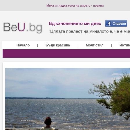
Мека и гладка кожа на лицето - новини
Вдъхновението ми днес
“Цялата прелест на миналото е, че е мин
Начало
Бъди красива
Моят стил
Инти
|
|
|