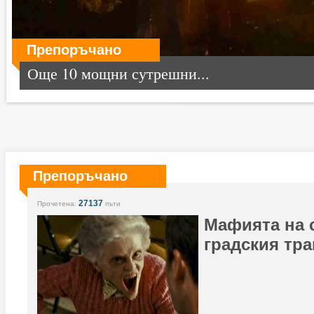
Препоръчано
Още 10 мощни сутрешни...
Препоръчано
27137
Прочетена:
пъти
Мафията на 
градския тр