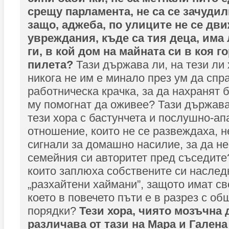
срещу парламента, не са се зачуди
защо, аджеба, по улиците не се дви
увреждания, къде са тия деца, има 
ги, в кой дом на майната си в коя г
пилета?
Тази държава ли, на тези ли 
никога не им е минало през ум да спр
работническа крачка, за да нахранят 
му помогнат да оживее? Тази държава 
тези хора с бастунчета и послушно-ап
отношение, които не се развеждаха, 
сигнали за домашно насилие, за да не
семейния си авторитет пред съседите?
които заплюха собствените си наслед
„разхайтени хаймани”, защото имат св
което в повечето пъти е в разрез с о
порядки?
Тези хора, чиято мозъчна 
различава от тази на Мара и Галена