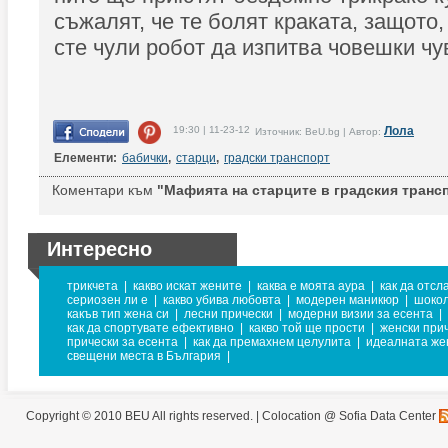
съжалят, че те болят краката, защото,
сте чули робот да изпитва човешки чу
19:30 | 11-23-12
Лола
Източник: BeU.bg | Автор:
Елементи:
бабички
,
старци
,
градски транспорт
Коментари към
"Мафията на старците в градския транс
Интересно
трикчета
|
какво искат жените
|
каква е моята аура
|
как да отсл
сериозен ли е
|
какво убива любовта
|
модерен маникюр
|
шокол
какъв тип жена си
|
лесни прически
|
модерни визии за есента
|
как да спортувате ефективно
|
какво той ще прости
|
женски при
прически за есента
|
как да премахнем целулита
|
идеалната же
свещени места в България
|
Copyright © 2010 BEU All rights reserved. |
Colocation @ Sofia Data Center