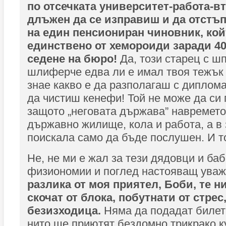
по отсечката университет-работа-вт
длъжен да се изправиш и да отстъ
на един пенсиониран чиновник, кой
единствено от хемороиди заради 4
седене на бюро!
Да, този старец с ш
шлиферче едва ли е имал твоя тежък 
знае какво е да разполагаш с диплома
да чистиш кенефи! Той не може да си 
защото „неговата държава” навремето
държавно жилище, кола и работа, а в
поискала само да бъде послушен. И то
Не, не ми е жал за тези дядовци и баб
физиономии и поглед настояващ ува
разлика от моя приятел, Боби, те н
скочат от блока, побутнати от стре
безизходица.
Няма да подадат билетч
нито ще приютят бездомно трикрако ку