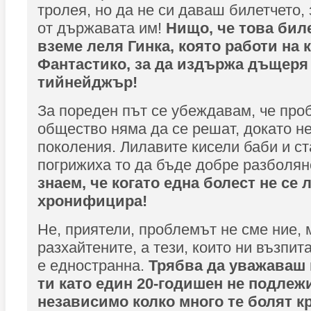
тролея, но да не си даваш билетчето,
от държавата им!
Нищо, че това бил
вземе леля Гинка, която работи на 
Фантастико, за да издържа дъщеря 
тийнейджър!
За пореден път се убеждавам, че про
общество няма да се решат, докато не
поколения. Лилавите кисели баби и ст
погрижиха то да бъде добре разболян
знаем, че когато една болест не се л
хронифицира!
Не, приятели, проблемът не сме ние, 
разхайтените, а тези, които ни възпит
е едностранна.
Трябва да уважаваш 
ти като един 20-годишен не подлеж
независимо колко много те болят кр