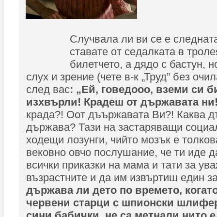
Случвала ли ви се е следнат
ставате от седалката в троле
билетчето, а дядо с бастун, 
слух и зрение (чете в-к „Труд” без очи
след вас
: „Ей, говедооо, вземи си б
изхвърли! Крадеш от държавата ни
крада?! Оот дъържавата Ви?! Каква д
държава? Тази на застаряващи социа
ходещи лозунги, чийто мозък е толков
вековно овчо послушание, че ти иде 
всички приказки на мама и тати за ув
възрастните и да им извъртиш един з
държава ли дето по времето, когат
червени старци с шпионски шлифер
сини бабички, не са метнали нито 