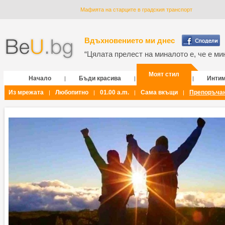
Мафията на старците в градския транспорт
Вдъхновението ми днес
“Цялата прелест на миналото е, че е мин
Моят стил
Начало
Бъди красива
Инти
|
|
|
Из мрежата
Любопитно
01.00 a.m.
Сама вкъщи
Препоръча
|
|
|
|