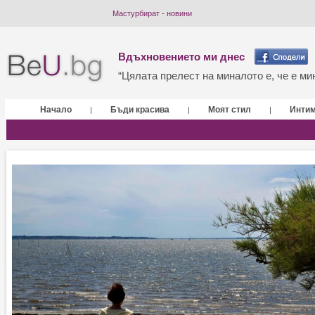
Мастурбират - новини
Вдъхновението ми днес
“Цялата прелест на миналото е, че е мин
Начало
Бъди красива
Моят стил
Инти
|
|
|