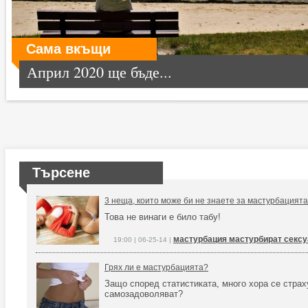
Сама вкъщи
Април 2020 ще бъде...
Търсене
3 неща, които може би не знаете за мастурбацият
Това не винаги е било табу!
мастурбация мастурбират сексу
19:00 | 06-25-14 |
Грях ли е мастурбацията?
Защо според статистиката, много хора се страх
самозадоволяват?