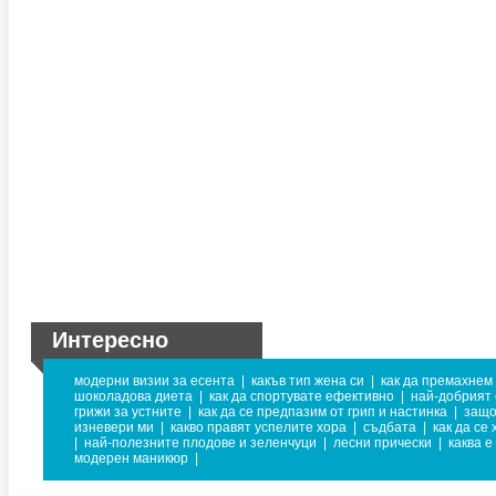
Интересно
модерни визии за есента
|
какъв тип жена си
|
как да премахнем
шоколадова диета
|
как да спортувате ефективно
|
най-добрият 
грижи за устните
|
как да се предпазим от грип и настинка
|
защо
изневери ми
|
какво правят успелите хора
|
съдбата
|
как да се
|
най-полезните плодове и зеленчуци
|
лесни прически
|
каква е
модерен маникюр
|