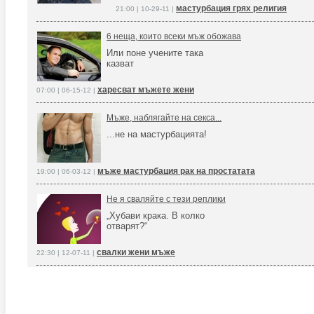
мастурбация грях религия
21:00 | 10-29-11 |
6 неща, които всеки мъж обожава
Или поне учените така
казват
харесват мъжете жени
07:00 | 06-15-12 |
Мъже, наблягайте на секса...
...не на мастурбацията!
мъже мастурбация рак на простатата
19:00 | 06-03-12 |
Не я сваляйте с тези реплики
„Хубави крака. В колко
отварят?“
свалки жени мъже
22:30 | 12-07-11 |