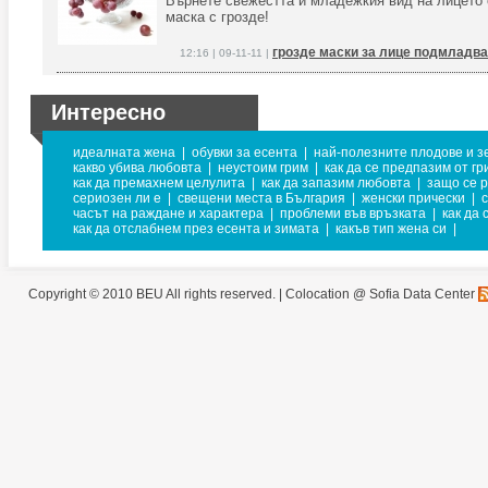
Върнете свежестта и младежкия вид на лицето 
маска с грозде!
грозде маски за лице подмладв
12:16 | 09-11-11 |
Интересно
идеалната жена
|
обувки за есента
|
най-полезните плодове и з
какво убива любовта
|
неустоим грим
|
как да се предпазим от гр
как да премахнем целулита
|
как да запазим любовта
|
защо се 
сериозен ли е
|
свещени места в България
|
женски прически
|
часът на раждане и характера
|
проблеми във връзката
|
как да
как да отслабнем през есента и зимата
|
какъв тип жена си
|
Copyright © 2010 BEU All rights reserved. |
Colocation @ Sofia Data Center