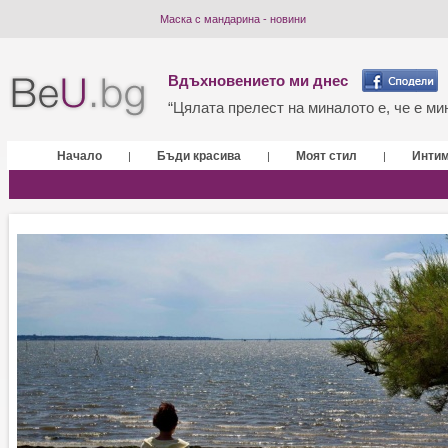
Маска с мандарина - новини
Вдъхновението ми днес
“Цялата прелест на миналото е, че е мин
Начало
Бъди красива
Моят стил
Инти
|
|
|