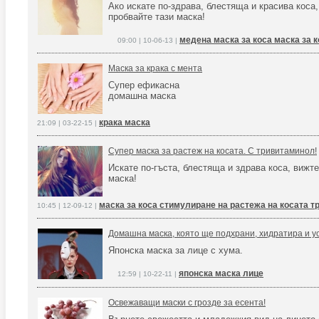
Ако искате по-здрава, блестяща и красива коса,
пробвайте тази маска!
медена маска за коса маска за 
09:00 | 10-06-13 |
Маска за крака с мента
Супер ефикасна
домашна маска
крака маска
21:09 | 03-22-15 |
Супер маска за растеж на косата. С тривитаминол!
Искате по-гъста, блестяща и здрава коса, вижте
маска!
маска за коса стимулиране на растежа на косата 
10:45 | 12-09-12 |
Домашна маска, която ще подхрани, хидратира и у
Японска маска за лице с хума.
японска маска лице
12:59 | 10-22-11 |
Освежаващи маски с грозде за есента!