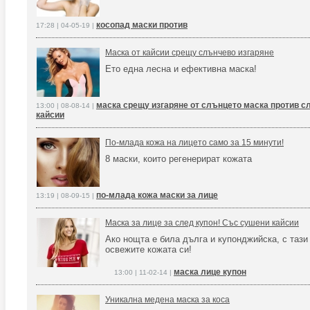
косопад маски против
17:28 | 04-05-19 |
Маска от кайсии срещу слънчево изгаряне
Ето една лесна и ефективна маска!
маска срещу изгаряне от слънцето маска против с
13:00 | 08-08-14 |
кайсии
По-млада кожа на лицето само за 15 минути!
8 маски, които регенерират кожата
по-млада кожа маски за лице
13:19 | 08-09-15 |
Маска за лице за след купон! Със сушени кайсии
Ако нощта е била дълга и купонджийска, с тази
освежите кожата си!
маска лице купон
13:00 | 11-02-14 |
Уникална медена маска за коса