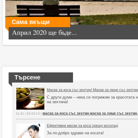
Сама вкъщи
Април 2020 ще бъде...
Търсене
Маска за коса със зехтин! Маска за лице със зехтин
С други думи – нека се погрижим за красотата 
на зехтина!
маска за коса със зехтин маска за лице със зехтин
11:31 | 03-23-13 |
Ефективни маски за коса срещу косопад
За по-добро здраве на косата!