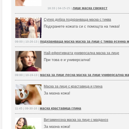
лице маска свежест
16:33 | 04-15-15 |
Супер добра подхранваща маска с тиква
Подхранете кожата си с помощта на тиква!
подхранваща маска маска за лице с тиква есенна м
09:00 | 10-26-13 |
Най-ефективната универсална маска за лице
При това е и универсална!
маска за лице лесна маска за лице универсална ма
09:00 | 10-19-13 |
Маска за лице с краставица и глина
За мазна кожа!
маска краставица глина
11:45 | 09-30-16 |
Витаминозна маска за лице с магданоз
За мазна кожа!