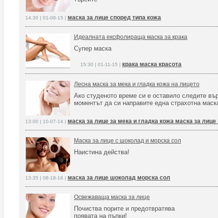
маска за лице според типа кожа
14:30 | 01-08-15 |
Идеалната ексфолираща маска за крака
Супер маска
крака маска красота
15:30 | 01-11-15 |
Лесна маска за мека и гладка кожа на лицето
Ако студеното време си е оставило следите вър
моментът да си направите една страхотна маск
маска за лице за мека и гладка кожа маска за лице
13:00 | 10-07-14 |
Маска за лице с шоколад и морска сол
Наистина действа!
маска за лице шоколад морска сол
13:35 | 08-18-16 |
Освежаваща маска за лице
Почиства порите и предотвратява
появата на пъпки!