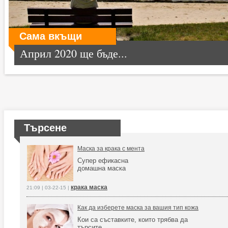
Сама вкъщи
Април 2020 ще бъде...
Търсене
Маска за крака с мента
Супер ефикасна
домашна маска
крака маска
21:09 | 03-22-15 |
Как да изберете маска за вашия тип кожа
Кои са съставките, които трябва да
търсите