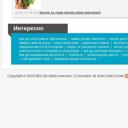
маска за лице мазна кожа магданоз
11:35 | 07-28-16 |
Интересно
как да спортувате ефективно
|
какво убива любовта
|
лесна диет
каква е моята аура
|
неустоим грим
|
идеалната жена
|
женски п
свещени места в България
|
защо се разделят хората
|
лесни пр
най-полезните плодове и зеленчуци
|
как да запазим любовта
|
как да премахнем целулита
|
трикчета
|
шоколадова диета
|
про
|
най-добрият секс
|
модерни визии за есента
|
Copyright © 2010 BEU All rights reserved. |
Colocation @ Sofia Data Center