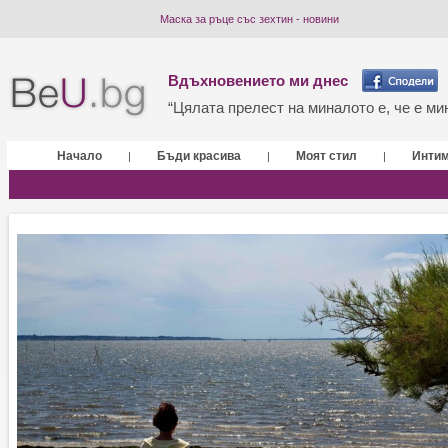
Маска за ръце със зехтин - новини
Вдъхновението ми днес
“Цялата прелест на миналото е, че е мин
Начало
Бъди красива
Моят стил
Инти
|
|
|