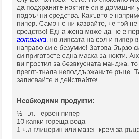
да подхраните ноктите си в домашни у
подръчни средства. Какъвто е наприм
пипер. Само не ни казвайте, че той не
средство! Една жена може да не е пе
готвачка
, но липсата на сол и пипер в
направо си е безумие! Затова бързо си
си пригответе една маска за нокти. Ак
ви простил за безвкусната манджа, то 
преглътнала неподдържаните ръце. Та
записвайте и действайте!
Необходими продукти:
½ ч.л. червен пипер
10 капки гореща вода
1 ч.л глицерин или мазен крем за ръц