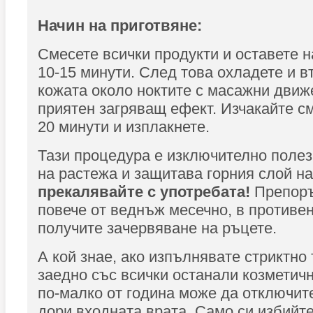
Начин на приготвяне:
Смесете всички продукти и оставете н
10-15 минути. След това охладете и в
кожата около ноктите с масажни движ
приятен загряващ ефект. Изчакайте с
20 минути и изплакнете.
Тази процедура е изключително полез
на растежа и защитава горния слой н
прекалявайте с употребата!
Препоръ
повече от веднъж месечно, в противе
получите зачервяване на ръцете.
А кой знае, ако изпълнявате стриктно 
заедно със всички останали козметичн
по-малко от година може да отключит
дори входната врата. Само си избийт