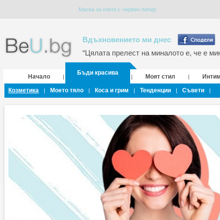
Маска за нокти с червен пипер
Вдъхновението ми днес
“Цялата прелест на миналото е, че е мин
Бъди красива
Начало
Моят стил
Инти
|
|
|
Козметика
Моето тяло
Коса и грим
Тенденции
Съвети
|
|
|
|
|