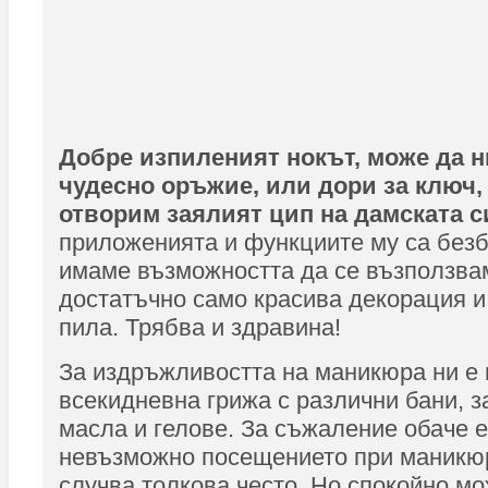
Добре изпиленият нокът, може да н
чудесно оръжие, или дори за ключ, 
отворим заялият цип на дамската с
приложенията и функциите му са безб
имаме възможността да се възползваме
достатъчно само красива декорация 
пила. Трябва и здравина!
За издръжливостта на маникюра ни е 
всекидневна грижа с различни бани, 
масла и гелове. За съжаление обаче е
невъзможно посещението при маникюр
случва толкова често. Но спокойно мо