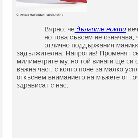
Снимков материал: stock.xchng
Вярно, че
дългите нокти
веч
но това съвсем не означава, 
отлично поддържания маникю
задължителна. Напротив! Променят с
милиметрите му, но той винаги ще си 
важна част, с която поне за малко ус
откъснем вниманието на мъжете от „очи
здрависат с нас.