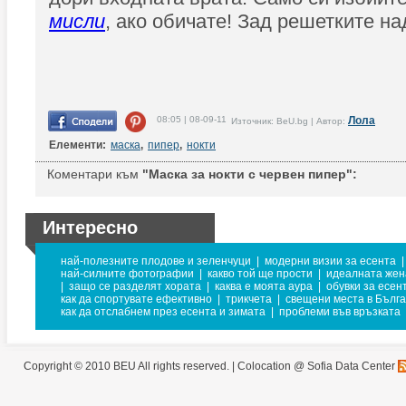
мисли
, ако обичате! Зад решетките н
08:05 | 08-09-11
Лола
Източник: BeU.bg | Автор:
Елементи:
маска
,
пипер
,
нокти
Коментари към
"Маска за нокти с червен пипер":
Интересно
най-полезните плодове и зеленчуци
|
модерни визии за есента
|
най-силните фотографии
|
какво той ще прости
|
идеалната жен
|
защо се разделят хората
|
каква е моята аура
|
обувки за есен
как да спортувате ефективно
|
трикчета
|
свещени места в Бълг
как да отслабнем през есента и зимата
|
проблеми във връзката
Copyright © 2010 BEU All rights reserved. |
Colocation @ Sofia Data Center