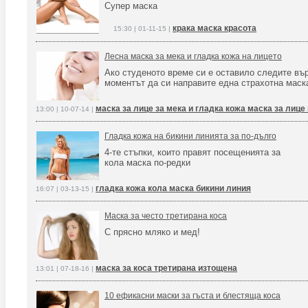
Супер маска
крака маска красота
15:30 | 01-11-15 |
Лесна маска за мека и гладка кожа на лицето
Ако студеното време си е оставило следите вър
моментът да си направите една страхотна маск
маска за лице за мека и гладка кожа маска за лице
13:00 | 10-07-14 |
Гладка кожа на бикини линията за по-дълго
4-те стъпки, които правят посещенията за
кола маска по-редки
гладка кожа кола маска бикини линия
16:07 | 03-13-15 |
Маска за често третирана коса
С прясно мляко и мед!
маска за коса третирана изтощена
13:01 | 07-18-16 |
10 ефикасни маски за гъста и блестяща коса