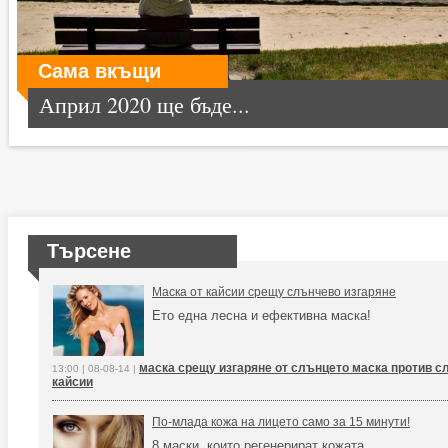
Сама вкъщи
Април 2020 ще бъде...
Търсене
Маска от кайсии срещу слънчево изгаряне
Ето една лесна и ефективна маска!
маска срещу изгаряне от слънцето маска против с
13:00 | 08-08-14 |
кайсии
По-млада кожа на лицето само за 15 минути!
8 маски, които регенерират кожата