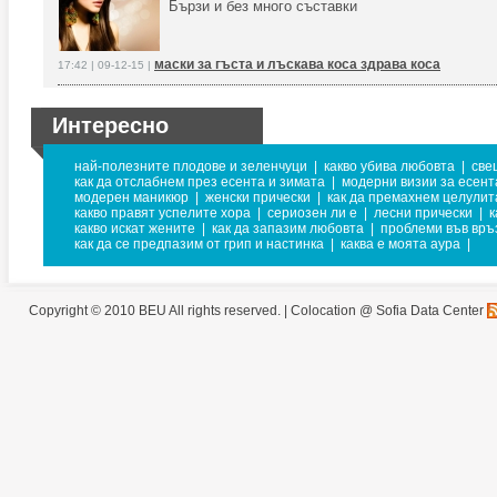
Бързи и без много съставки
маски за гъста и лъскава коса здрава коса
17:42 | 09-12-15 |
Интересно
най-полезните плодове и зеленчуци
|
какво убива любовта
|
све
как да отслабнем през есента и зимата
|
модерни визии за есент
модерен маникюр
|
женски прически
|
как да премахнем целулит
какво правят успелите хора
|
сериозен ли е
|
лесни прически
|
к
какво искат жените
|
как да запазим любовта
|
проблеми във връ
как да се предпазим от грип и настинка
|
каква е моята аура
|
Copyright © 2010 BEU All rights reserved. |
Colocation @ Sofia Data Center