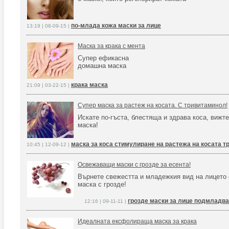
по-млада кожа маски за лице
13:19 | 08-09-15 |
Маска за крака с мента
Супер ефикасна
домашна маска
крака маска
21:09 | 03-22-15 |
Супер маска за растеж на косата. С тривитаминол!
Искате по-гъста, блестяща и здрава коса, вижте
маска!
маска за коса стимулиране на растежа на косата 
10:45 | 12-09-12 |
Освежаващи маски с грозде за есента!
Върнете свежестта и младежкия вид на лицето 
маска с грозде!
грозде маски за лице подмладв
12:16 | 09-11-11 |
Идеалната ексфолираща маска за крака