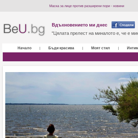
Маска за лице против разширени пори - новини
Вдъхновението ми днес
“Цялата прелест на миналото е, че е мин
Начало
Бъди красива
Моят стил
Инти
|
|
|