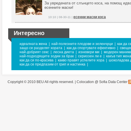
За увредената от слънцето коса, на помощ идв
есенните маски!
есенни маски коса
10:10 | 08-30-11 |
Интересно
идеалната жена
|
най-полезните плодове и зеленчуци
|
как да 
защо се разделят хората
|
как да спортувате ефективно
|
свеще
най-добрият секс
|
лесна диета
|
изневери ми
|
модерен маник
най-подходящите зодии за брак
|
сериозен ли е
|
какъв тип жена
как да си по-красива
|
какво правят успелите хора
|
шоколадова 
как да се предпазим от грип и настинка
|
Copyright © 2010 BEU All rights reserved. |
Colocation @ Sofia Data Center