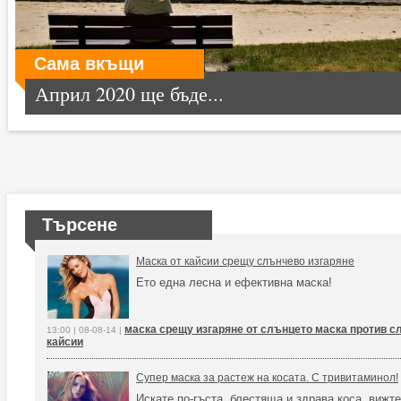
Сама вкъщи
Април 2020 ще бъде...
Търсене
Маска от кайсии срещу слънчево изгаряне
Ето една лесна и ефективна маска!
маска срещу изгаряне от слънцето маска против с
13:00 | 08-08-14 |
кайсии
Супер маска за растеж на косата. С тривитаминол!
Искате по-гъста, блестяща и здрава коса, вижте