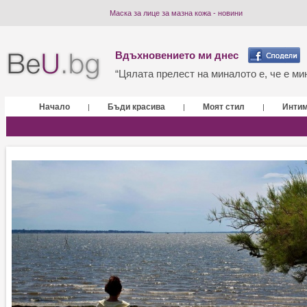
Маска за лице за мазна кожа - новини
Вдъхновението ми днес
“Цялата прелест на миналото е, че е мин
Начало
Бъди красива
Моят стил
Инти
|
|
|