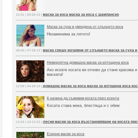
маска за коса маска за коса с шампанско
12:01 | 09-29-13 |
Маска за суха и увредена от слънцето коса
Незаменима за лятото!
маска срещу изгаряне от слънцето маска за суха и
08:00 | 07-28-13 |
Невероятна домашна маска за изтощена коса
Ако искате косата ви отново да стане красива и
маската!
домашна маска за коса маска за изтощена коса кос
12:00 | 04-28-13 |
6 начина да съживим косата през есента
Косата става мека, блестяща и с обем
лесни маски за коса възстановяване на косата пре
13:26 | 10-13-15 |
Есенни маски за коса