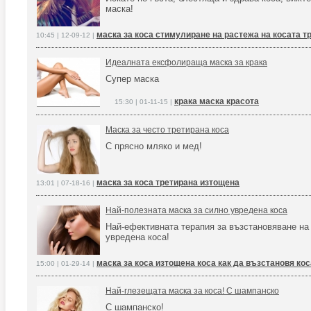
маска!
маска за коса стимулиране на растежа на косата 
10:45 | 12-09-12 |
Идеалната ексфолираща маска за крака
Супер маска
крака маска красота
15:30 | 01-11-15 |
Маска за често третирана коса
С прясно мляко и мед!
маска за коса третирана изтощена
13:01 | 07-18-16 |
Най-полезната маска за силно увредена коса
Най-ефективната терапия за възстановяване на
увредена коса!
маска за коса изтощена коса как да възстановя кос
15:00 | 01-29-14 |
Най-глезещата маска за коса! С шампанско
С шампанско!