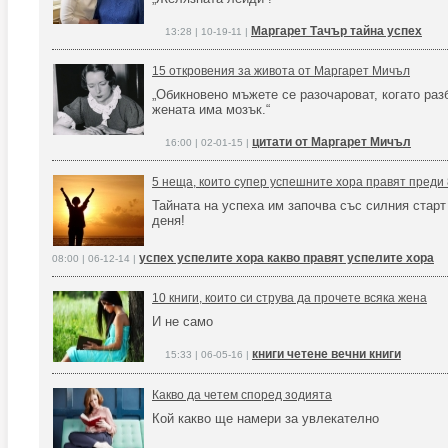
Маргарет Тачър тайна успех
13:28 | 10-19-11 |
15 откровения за живота от Маргарет Мичъл
„Обикновено мъжете се разочароват, когато разб
жената има мозък.“
цитати от Маргарет Мичъл
16:00 | 02-01-15 |
5 неща, които супер успешните хора правят преди 
Тайната на успеха им започва със силния старт
деня!
успех успелите хора какво правят успелите хора
08:00 | 06-12-14 |
10 книги, които си струва да прочете всяка жена
И не само
книги четене вечни книги
15:33 | 06-05-16 |
Какво да четем според зодията
Кой какво ще намери за увлекателно