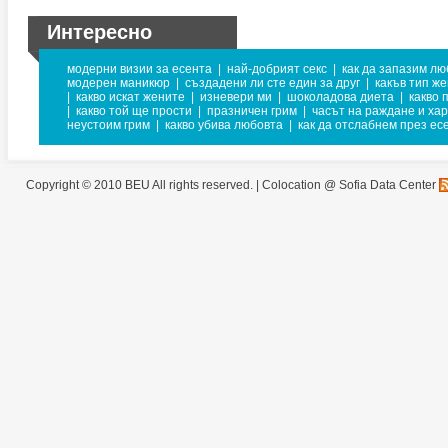
Интересно
модерни визии за есента
|
най-добрият секс
|
как да запазим лю
модерен маникюр
|
създадени ли сте един за друг
|
какъв тип же
|
какво искат жените
|
изневери ми
|
шоколадова диета
|
какво 
|
какво той ще прости
|
празничен грим
|
часът на раждане и ха
неустоим грим
|
какво убива любовта
|
как да отслабнем през ес
Copyright © 2010 BEU All rights reserved. |
Colocation @ Sofia Data Center