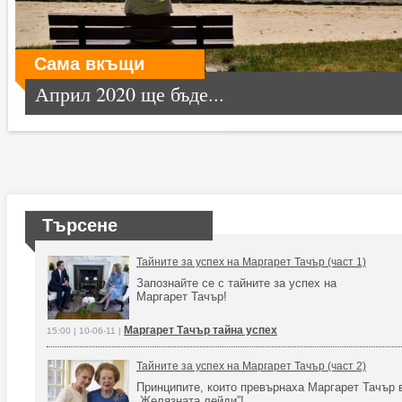
Сама вкъщи
Април 2020 ще бъде...
Търсене
Тайните за успех на Маргарет Тачър (част 1)
Запознайте се с тайните за успех на
Маргарет Тачър!
Маргарет Тачър тайна успех
15:00 | 10-06-11 |
Тайните за успех на Маргарет Тачър (част 2)
Принципите, които превърнаха Маргарет Тачър 
„Желязната лейди”!