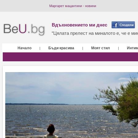
Маргарет мацантини - новини
Вдъхновението ми днес
“Цялата прелест на миналото е, че е мин
Начало
Бъди красива
Моят стил
Инти
|
|
|