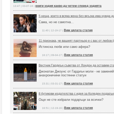
книги зодия какво да четем според зодията
13:47 | 03-07-16 |
5 неща, които в всяка жена без връзка има нужда 
Сама, но не самотна...
Виж цялата статия
11:40 | 12-19-17 |
11 признака, че вашият партньор е с вас от любов (
Истинска любв или само афера?
Виж цялата статия
16:17 | 09-04-17 |
Вестник Гардиън съветва от Лондон да оставим ста
Джонатан Джоунс от Гардиън моли - не заменяй
анахроничини постянни статуи
Виж цялата статия
15:31 | 03-31-17 |
8 бутикови издателства с идея за Коледен подарък
Още не сте избрали подаръци за всички?
Виж цялата статия
16:51 | 12-19-16 |