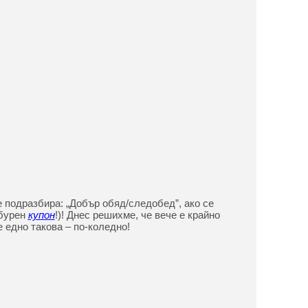
е подразбира: „Добър обяд/следобед”, ако се
бурен
купон
!)! Днес решихме, че вече е крайно
е едно такова – по-коледно!