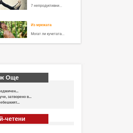
7 непродуктивни...
Из мрежата
Могат ли кучетата...
ж Още
едмичен...
уче, затворено в...
ебешкият...
й-четени