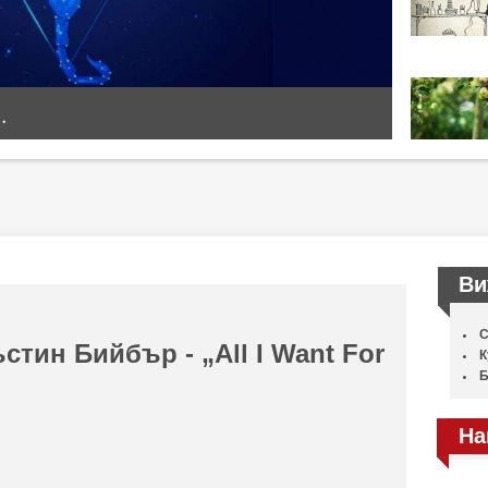
.
Ви
С
тин Бийбър - „All I Want For
К
Б
На