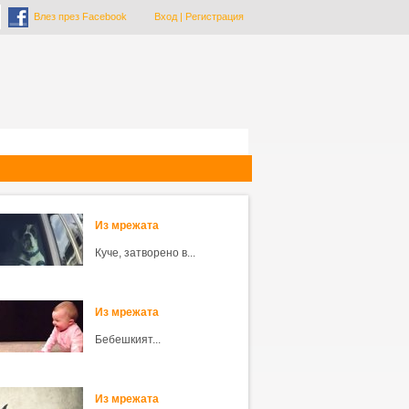
Влез през Facebook
Вход
|
Регистрация
Из мрежата
Куче, затворено в...
Из мрежата
Бебешкият...
Из мрежата