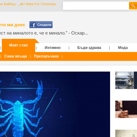
 Бийбър - „All I Want For Christmas
то ми днес
т на миналото е, че е минало.” - Оскар...
Моят стил
Интимно
Бъди здрава
Мода
|
|
|
|
Сама вкъщи
Препоръчано
|
|
|