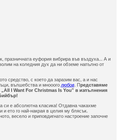
к, празничната еуфория вибрира във въздуха... А и
волим на коледния дух да ни обземе напълно от
о средство, с което да заразим вас, а и нас
ръци, вълшебства и мнооого
любов
. П
редставяме
„All I Want For Christmas Is You” в изпълнения
 Бийбър!
ва си е абсолютна класика! Отдавна чакахме
и и ето го най-накрая в целия му блясък.
ното, весело и приповдигнато настроение започне