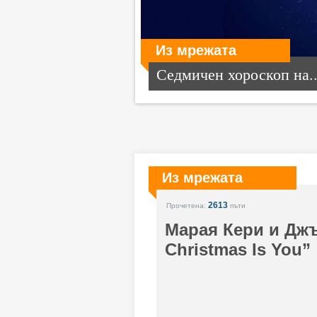
Из мрежата
Седмичен хороскоп на..
Из мрежата
2613
Прочетена:
пъти
Марая Кери и Джъс
Christmas Is You”