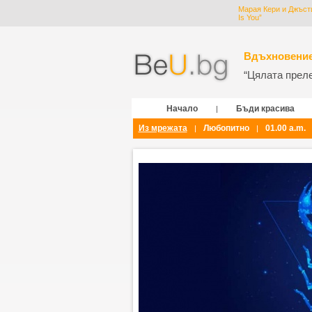
Марая Кери и Джъстин
Is You”
Вдъхновение
“Цялата прелес
Начало
Бъди красива
|
Из мрежата
Любопитно
01.00 a.m.
|
|