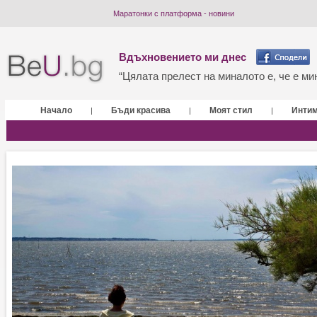
Маратонки с платформа - новини
Вдъхновението ми днес
“Цялата прелест на миналото е, че е мин
Начало
Бъди красива
Моят стил
Инти
|
|
|