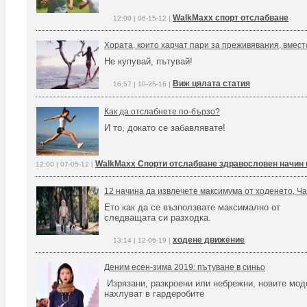
WalkMaxx спорт отслабване
12:00 | 06-15-12 |
Хората, които харчат пари за преживявания, вмест
Не купувай, пътувай!
Виж цялата статия
16:57 | 10-25-16 |
Как да отслабнете по-бързо?
И то, докато се забавлявате!
WalkMaxx Спорти отслабване здравословен начин 
12:00 | 07-05-12 |
12 начина да извлечете максимума от ходенето, Час
Ето как да се възползвате максимално от
следващата си разходка.
ходене движение
13:14 | 12-06-19 |
Деним есен-зима 2019: пътуване в синьо
Изрязани, разкроени или небрежни, новите мод
нахлуват в гардеробите