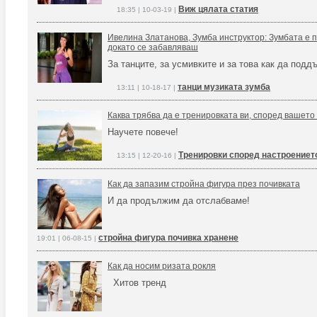
Виж цялата статия
18:35 | 10-03-19 |
Ивелина Златанова, Зумба инструктор: Зумбата е 
докато се забавляваш
За танците, за усмивките и за това как да под
танци музиката зумба
13:11 | 10-18-17 |
Каква трябва да е тренировката ви, според вашето
Научете повече!
Тренировки според настроениет
13:15 | 12-20-16 |
Как да запазим стройна фигура през почивката
И да продължим да отслабваме!
стройна фигура почивка хранене
19:01 | 06-08-15 |
Как да носим ризата рокля
Хитов тренд