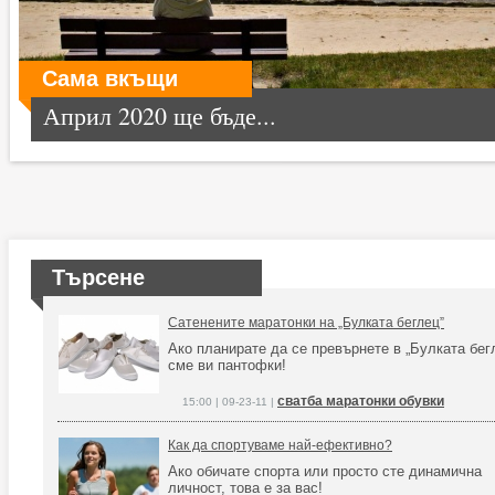
Сама вкъщи
Април 2020 ще бъде...
Търсене
Сатенените маратонки на „Булката беглец”
Ако планирате да се превърнете в „Булката бег
сме ви пантофки!
сватба маратонки обувки
15:00 | 09-23-11 |
Как да спортуваме най-ефективно?
Ако обичате спорта или просто сте динамична
личност, това е за вас!