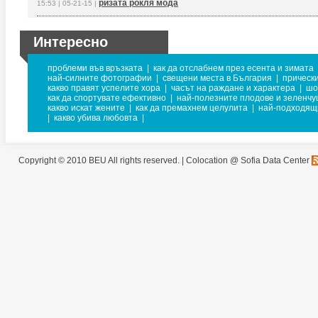
ризата рокля мода
15:53 | 05-21-15 |
Интересно
проблеми във връзката
|
как да отслабнем през есента и зимата
най-силните фотографии
|
свещени места в България
|
прически
какво правят успелите хора
|
часът на раждане и характера
|
шо
как да спортувате ефективно
|
най-полезните плодове и зеленчу
какво искат жените
|
как да премахнем целулита
|
най-подходящи
|
какво убива любовта
|
Copyright © 2010 BEU All rights reserved. |
Colocation @ Sofia Data Center