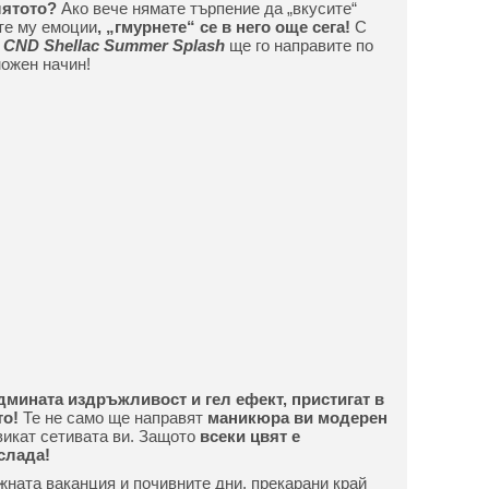
лятото?
Ако вече нямате търпение да „вкусите“
те му емоции
, „гмурнете“ се в него още сега!
С
CND Shellac Summer Splash
ще го направите по
ожен начин!
дмината издръжливост и гел ефект, пристигат в
то!
Те не само ще направят
маникюра ви модерен
викат сетивата ви. Защото
всеки цвят е
слада!
жната ваканция и почивните дни, прекарани край