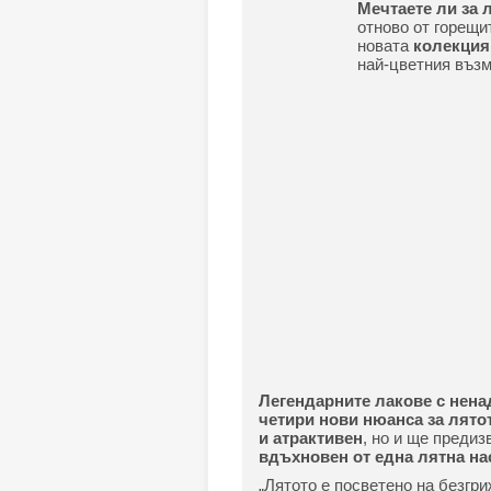
Мечтаете ли за 
отново от горещи
новата
колекция
най-цветния възм
Легендарните лакове с нена
четири нови нюанса за лято
и атрактивен
, но и ще предиз
вдъхновен от една лятна на
„Лятото е посветено на безгри