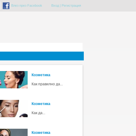
Влез през Facebook
Вход
|
Регистрация
Козметика
Как правилно да...
Козметика
Как да...
Козметика