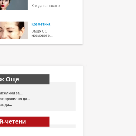
Как да нанасяте...
Козметика
Защо CC
кремовете...
ж Още
иселини за...
ак правилно да...
ак да...
й-четени