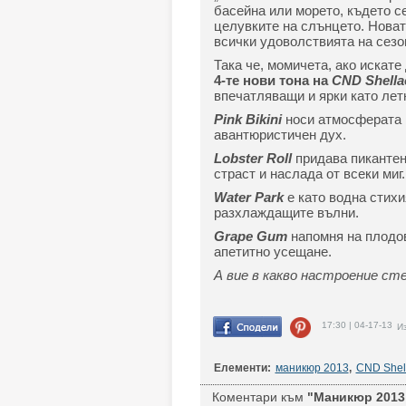
басейна или морето, където с
целувките на слънцето. Нова
всички удоволствията на сезо
Така че, момичета, ако искате
4-те нови тона на
CND Shella
впечатляващи и ярки като летн
Pink Bikini
носи атмосферата н
авантюристичен дух.
Lobster Roll
придава пикантен
страст и наслада от всеки миг.
Water Park
е като водна стихи
разхлаждащите вълни.
Grape Gum
напомня на плодов
апетитно усещане.
А вие в какво настроение с
17:30 | 04-17-13
Из
Елементи:
маникюр 2013
,
CND Shel
Коментари към
"Маникюр 2013: