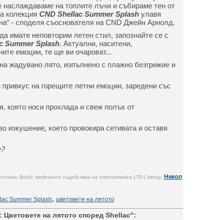
е наслаждаваме на топлите лъчи и събираме тен от
та колекция
CND Shellac Summer Splash
улавя
на“ - споделя съоснователя на CND Джейн Арнолд.
 да имате неповторим летен стил, запознайте се с
c Summer Splash
. Актуални, наситени,
ите емоции, те ще ви очароват...
а жадувано лято, изпълнено с плажно безгрижие и
 привкус на горещите летни емоции, заредени със
я, която носи прохлада и свеж полъх от
о изкушение, което провокира сетивата и оставя
те?
Никол
точник: BeU/с любезното съдействие на Intercosmetica LTD | Автор:
lac Summer Splash
,
цветовете на лятото
 Цветовете на лятото според Shellac":