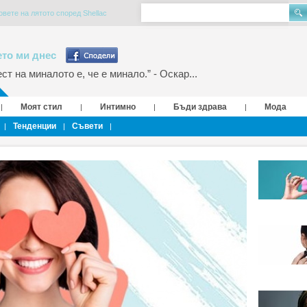
вете на лятото според Shellac
то ми днес
т на миналото е, че е минало.” - Оскар...
Моят стил
Интимно
Бъди здрава
Мода
|
|
|
|
Тенденции
Съвети
|
|
|