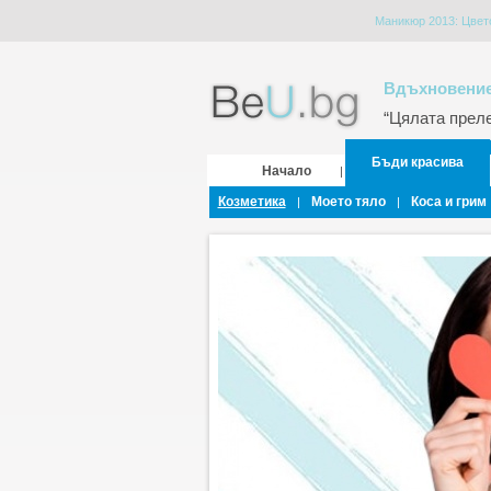
Маникюр 2013: Цвето
Вдъхновение
“Цялата прелес
Бъди красива
Начало
|
Козметика
Моето тяло
Коса и грим
|
|