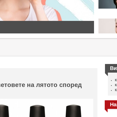
Ви
К
етовете на лятото според
К
К
На