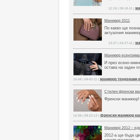
ма
12:19 | 08-16-11 |
Маникюр 2011
По какво ще позна
актуалния маникю
ма
13:37 | 03-27-11 |
Маникюр есен/зима 
И през есено-зимн
остава на заден п
маникюр тенденции 
16:48 | 09-02-11 |
Стилен френски ман
Френски маникюр!
френски маникюр ка
14:39 | 09-22-13 |
Маникюр 2012 – ед
2012-а ще бъде цв
нашия маникюр.