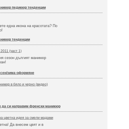
никюр педикюр тенденции
ете една икона на красотата? По
р!
никюр тенденции
2011 (част 1)
ия сезон дългият маникюр
лан!
есен/зима оформяне
икюр в бяло и черно (видео)
к да си направим френски маникюр
на цветна идея за смели мадами
етна! Да внесем цвят и в