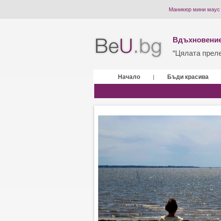
Маникюр мини маус 
Вдъхновение
“Цялата прелес
Начало
Бъди красива
|