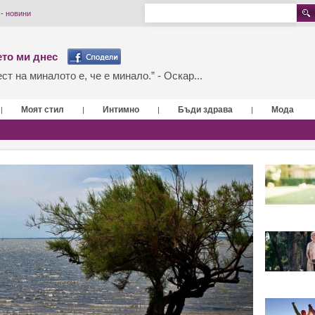
- новини
то ми днес
т на миналото е, че е минало.” - Оскар...
Моят стил
Интимно
Бъди здрава
Мода
|
|
|
|