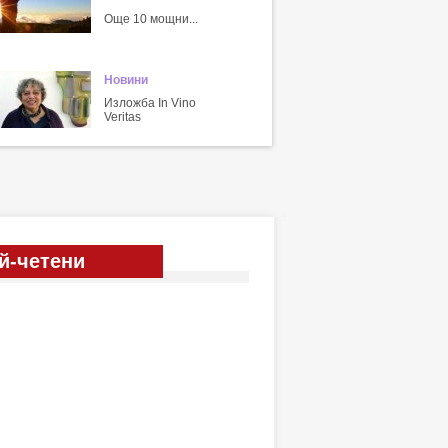
Още 10 мощни...
Новини
Изложба In Vino
Veritas
й-четени