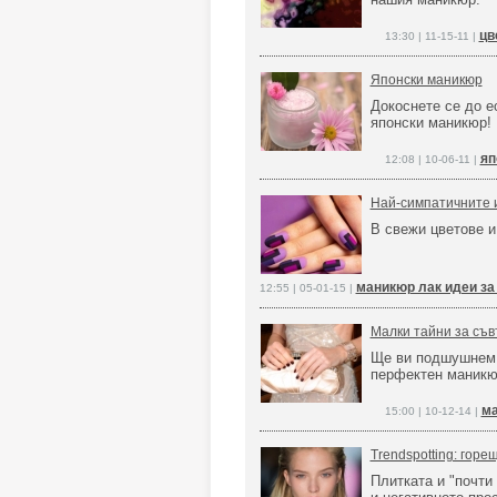
цв
13:30 | 11-15-11 |
Японски маникюр
Докоснете се до ес
японски маникюр!
яп
12:08 | 10-06-11 |
Най-симпатичните 
В свежи цветове и
маникюр лак идеи за
12:55 | 05-01-15 |
Малки тайни за съ
Ще ви подшушнем н
перфектен маникю
ма
15:00 | 10-12-14 |
Trendspotting: горе
Плитката и "почти