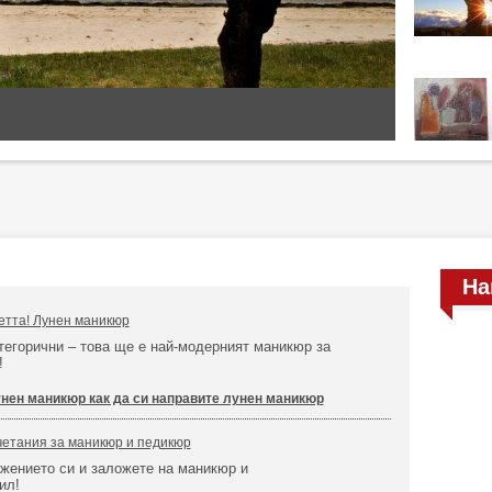
На
етта! Лунен маникюр
тегорични – това ще е най-модерният маникюр за
н!
нен маникюр как да си направите лунен маникюр
четания за маникюр и педикюр
жението си и заложете на маникюр и
ил!