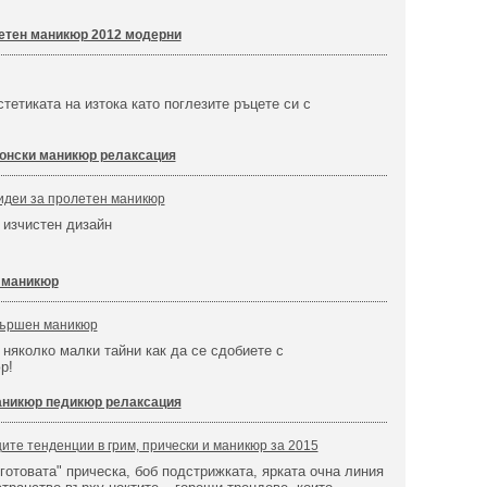
етен маникюр 2012 модерни
тетиката на изтока като поглезите ръцете си с
онски маникюр релаксация
идеи за пролетен маникюр
 изчистен дизайн
 маникюр
вършен маникюр
яколко малки тайни как да се сдобиете с
р!
никюр педикюр релаксация
щите тенденции в грим, прически и маникюр за 2015
 готовата" прическа, боб подстрижката, ярката очна линия