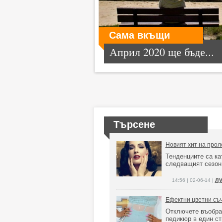
Сама вкъщи
Април 2020 ще бъде...
Търсене
Новият хит на прол
Тенденциите са ка
следващият сезо
лу
14:56 | 02-06-14 |
Ефектни цветни съ
Отключете въобра
педикюр в един ст