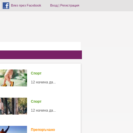
Влез през Facebook
Вход
|
Регистрация
Спорт
12 начина да...
Спорт
12 начина да...
Препоръчано