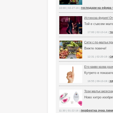
господари на ефира 
10:00 | 02-27-16 |
Истинска фурия! От
Той е съвсем малъ
та
17:00 | 02-13-14 |
Сити с по-малък пр
Вижте повече!
си
12:31 | 02-20-19 |
Ето какво казва ра
Кутрето е показат
хи
16:55 | 09-13-19 |
Този малък аксесоа
Ново хитро изобре
перфектна очна линия
11:30 | 01-22-16 |