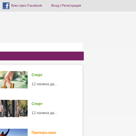
Влез през Facebook
Вход
|
Регистрация
Спорт
12 начина да...
Спорт
12 начина да...
Препоръчано