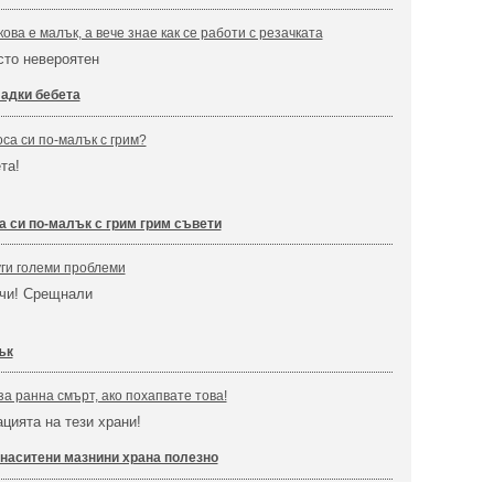
ова е малък, а вече знае как се работи с резачката
сто невероятен
адки бебета
са си по-малък с грим?
ета!
а си по-малък с грим грим съвети
ги големи проблеми
чи! Срещнали
ък
за ранна смърт, ако похапвате товa!
цията на тези храни!
наситени мазнини храна полезно