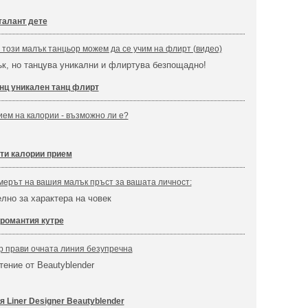
талант дете
 този малък танцьор можем да се учим на флирт (видео)
к, но танцува уникални и флиртува безпощадно!
нц уникален танц флирт
ием на калории - възможно ли е?
ти калории прием
змерът на вашия малък пръст за вашата личност:
елно за характера на човек
романтия кутре
р прави очната линия безупречна
тение от Beautyblender
 Liner Designer Beautyblender