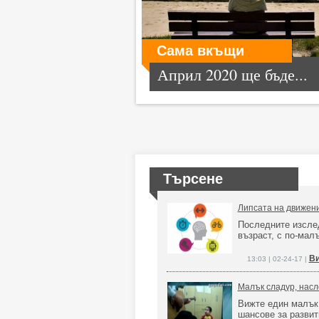
Сама вкъщи
Април 2020 ще бъде...
Търсене
Липсата на движени
Последните изсле
възраст, с по-мал
Ви
13:03 | 02-24-17 |
Малък сладур, насл
Вижте един малък 
шансове за развит