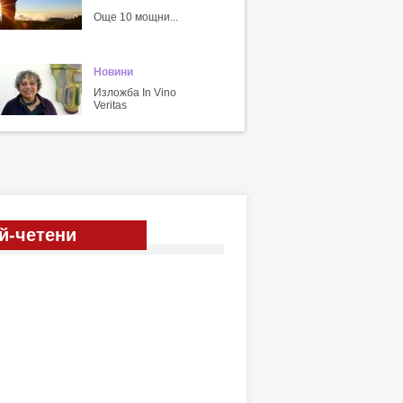
Още 10 мощни...
Новини
Изложба In Vino
Veritas
й-четени