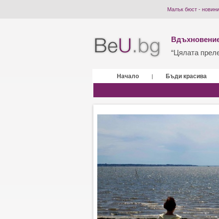
Малък бюст - новин
Вдъхновение
“Цялата прелес
Начало
Бъди красива
|