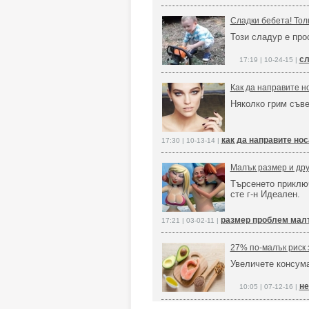
Сладки бебета! Толк
Този сладур е про
сл
17:19 | 10-24-15 |
Как да направите но
Няколко грим съв
как да направите нос
17:30 | 10-13-14 |
Малък размер и дру
Търсенето приклю
сте г-н Идеален.
размер проблем мал
17:21 | 03-02-11 |
27% по-малък риск 
Увеличете консума
не
10:05 | 07-12-16 |