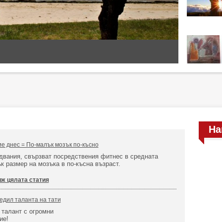
На
е днес = По-малък мозък по-късно
двания, свързват посредствения фитнес в средната
ък размер на мозъка в по-късна възраст.
ж цялата статия
едил таланта на тати
талант с огромни
ие!