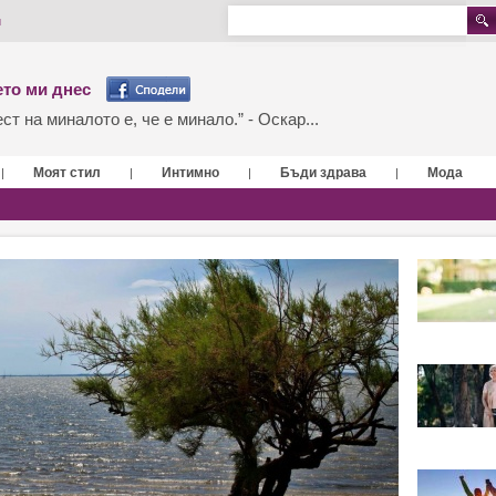
и
то ми днес
т на миналото е, че е минало.” - Оскар...
Моят стил
Интимно
Бъди здрава
Мода
|
|
|
|