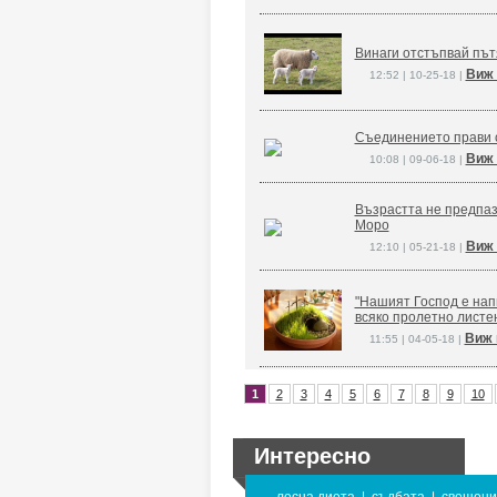
Винаги отстъпвай път
Виж 
12:52 | 10-25-18 |
Съединението прави 
Виж 
10:08 | 09-06-18 |
Възрастта не предпаз
Моро
Виж 
12:10 | 05-21-18 |
"Нашият Господ е напи
всяко пролетно листе
Виж 
11:55 | 04-05-18 |
1
2
3
4
5
6
7
8
9
10
Интересно