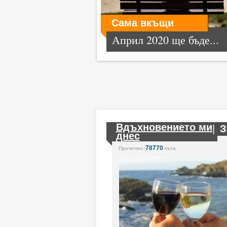
Сама вкъщи
Април 2020 ще бъде...
Вдъхновението ми
|
З
днес
78770
Прочетен:
пъти