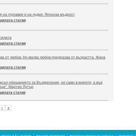
я на глупавия и на лудия. Японска мъдрост
цялата статия
силата
цялата статия
ва от любов. Но малко любов предпазва от възрастта. Жана
цялата статия
сал обещанието за Възкресение, не само в книгите, а във
нце". Мартин Лутър
цялата статия
›
»