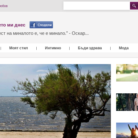
любов
то ми днес
т на миналото е, че е минало.” - Оскар...
Моят стил
Интимно
Бъди здрава
Мода
|
|
|
|