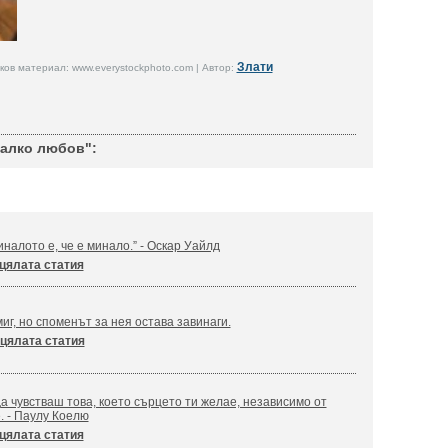
Злати
ов материал: www.everystockphoto.com | Автор:
алко любов":
налото е, че е минало.” - Оскар Уайлд
цялата статия
иг, но споменът за нея остава завинаги.
цялата статия
а чувстваш това, което сърцето ти желае, независимо от
. - Паулу Коелю
цялата статия