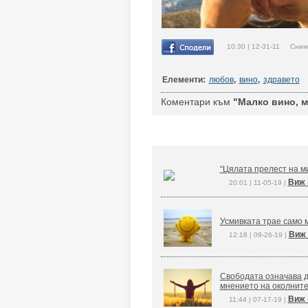
10:30 | 12-31-11 Снимк
Елементи:
любов
,
вино
,
здравето
Коментари към
"Малко вино, м
“Цялата прелест на ми
Виж 
20:01 | 11-05-19 |
Усмивката трае само м
Виж 
12:18 | 09-26-19 |
Свободата означава д
мнението на околните
Виж 
11:44 | 07-17-19 |