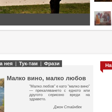
а нея
|
Тук-там
|
Фрази
На
Малко вино, малко любов
"Малко любов" е като "малко вино"
— прекаляването с едното или
другото сериозно вреди на
здравето.
Джон Стайнбек