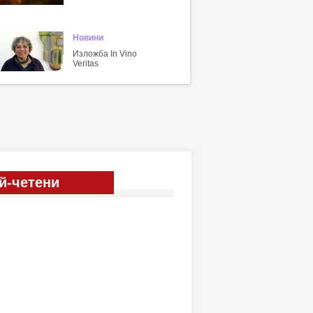
Новини
Изложба In Vino
Veritas
й-четени