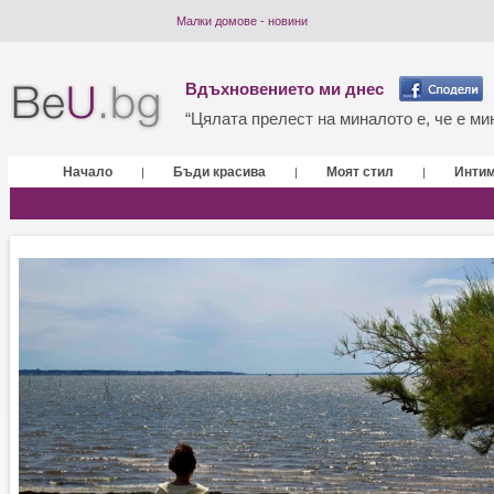
Малки домове - новини
Вдъхновението ми днес
“Цялата прелест на миналото е, че е мин
Начало
Бъди красива
Моят стил
Инти
|
|
|