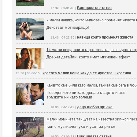
Виж цялата статия
17:39 | 03-01-18 |
7 малки навика, които мигновено променят живота 
Действат мотивиращо!
навици които променят живота
13:46 | 04-23-15 |
14 малки неща, които карат жената да се чувства к
Дребни детайли, които имат мигновен ефект
красота малки неща как да се чувстваш красива
23:30 | 03-30-15 |
Каквито сме били като малки, такива сме сега в лю
Поведението ни като деца е същото и във
връзките ни като големи
деца любов връзка
10:00 | 04-17-12 |
Малки момичета танцуват на известна хип-хоп песен
Кон с музикален ухо и усет за ритъм
Виж цялата статия
19:50 | 03-09-18 |