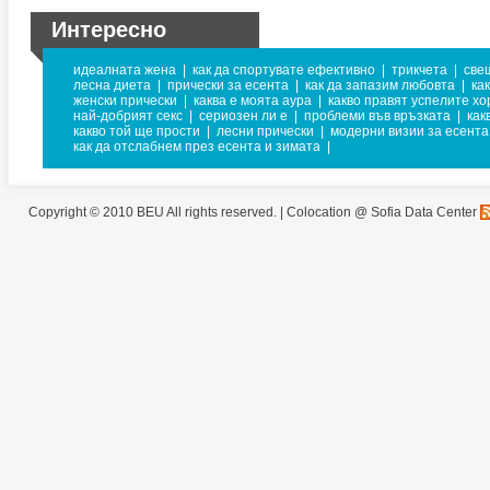
Интересно
идеалната жена
|
как да спортувате ефективно
|
трикчета
|
све
лесна диета
|
прически за есента
|
как да запазим любовта
|
ка
женски прически
|
каква е моята аура
|
какво правят успелите хо
най-добрият секс
|
сериозен ли е
|
проблеми във връзката
|
как
какво той ще прости
|
лесни прически
|
модерни визии за есента
как да отслабнем през есента и зимата
|
Copyright © 2010 BEU All rights reserved. |
Colocation @ Sofia Data Center