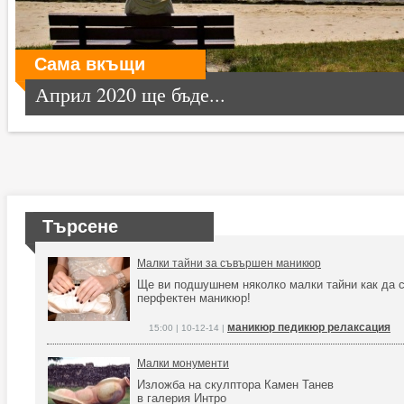
Сама вкъщи
Април 2020 ще бъде...
Търсене
Малки тайни за съвършен маникюр
Ще ви подшушнем няколко малки тайни как да с
перфектен маникюр!
маникюр педикюр релаксация
15:00 | 10-12-14 |
Малки монументи
Изложба на скулптора Камен Танев
в галерия Интро