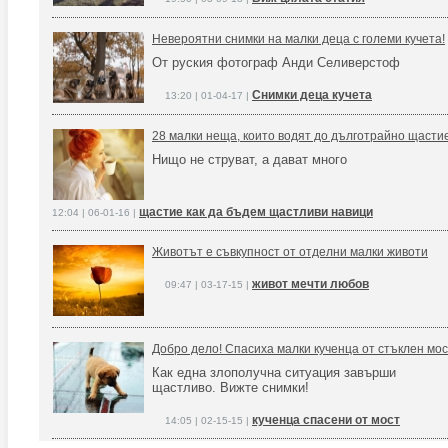
Невероятни снимки на малки деца с големи кучета!
От руския фотограф Анди Селиверстоф
Снимки деца кучета
13:20 | 01-04-17 |
28 малки неща, които водят до дълготрайно щасти
Нищо не струват, а дават много
щастие как да бъдем щастливи навици
12:04 | 06-01-16 |
Животът е съвкупност от отделни малки животи
живот мечти любов
09:47 | 03-17-15 |
Добро дело! Спасиха малки кученца от стъклен мос
Как една злополучна ситуация завърши
щастливо. Вижте снимки!
кученца спасени от мост
14:05 | 02-15-15 |