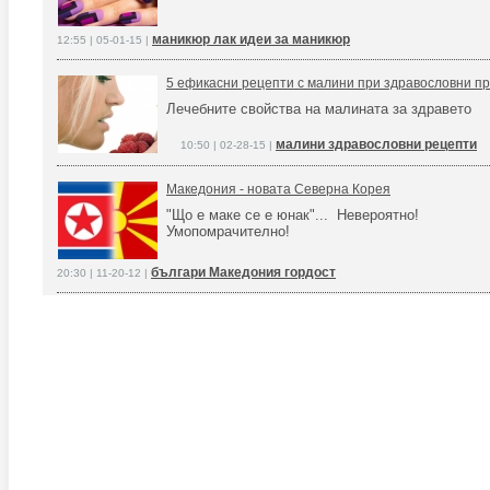
маникюр лак идеи за маникюр
12:55 | 05-01-15 |
5 ефикасни рецепти с малини при здравословни п
Лечебните свойства на малината за здравето
малини здравословни рецепти
10:50 | 02-28-15 |
Македония - новата Северна Корея
"Що е маке се е юнак"... Невероятно!
Умопомрачително!
българи Македония гордост
20:30 | 11-20-12 |