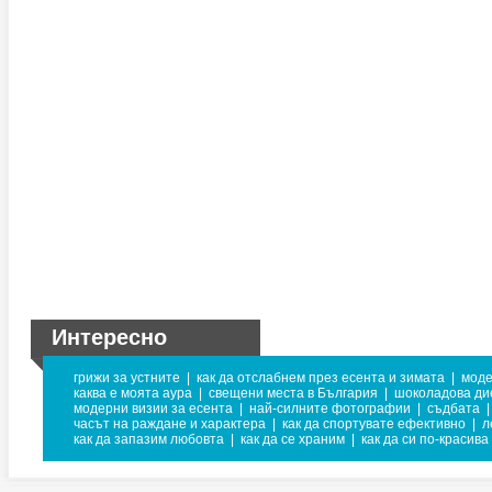
Интересно
грижи за устните
|
как да отслабнем през есента и зимата
|
моде
каква е моята аура
|
свещени места в България
|
шоколадова ди
модерни визии за есента
|
най-силните фотографии
|
съдбата
|
часът на раждане и характера
|
как да спортувате ефективно
|
л
как да запазим любовта
|
как да се храним
|
как да си по-красива