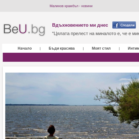
Малинов крамбъл - новини
Вдъхновението ми днес
“Цялата прелест на миналото е, че е мин
Начало
Бъди красива
Моят стил
Инти
|
|
|