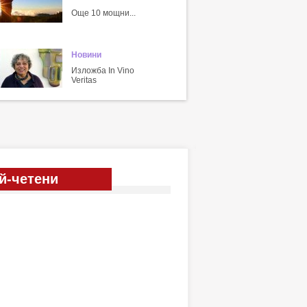
Още 10 мощни...
Новини
Изложба In Vino
Veritas
й-четени