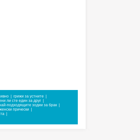
тивно
|
грижи за устните
|
ни ли сте един за друг
|
най-подходящите зодии за брак
|
женски прически
|
ата
|