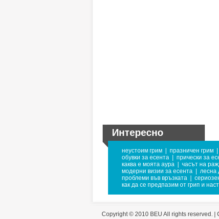
Интересно
неустоим грим
|
празничен грим
|
обувки за есента
|
прически за ес
каква е моята аура
|
часът на раж
модерни визии за есента
|
лесна 
проблеми във връзката
|
сериозен
как да се предпазим от грип и нас
Copyright © 2010 BEU All rights reserved. |