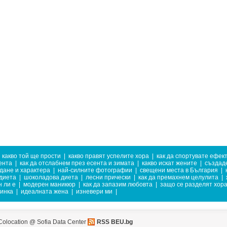
какво той ще прости
|
какво правят успелите хора
|
как да спортувате ефек
ента
|
как да отслабнем през есента и зимата
|
какво искат жените
|
създаде
дане и характера
|
най-силните фотографии
|
свещени места в България
|
диета
|
шоколадова диета
|
лесни прически
|
как да премахнем целулита
|
 ли е
|
модерен маникюр
|
как да запазим любовта
|
защо се разделят хор
тинка
|
идеалната жена
|
изневери ми
|
Colocation @ Sofia Data Center
RSS BEU.bg