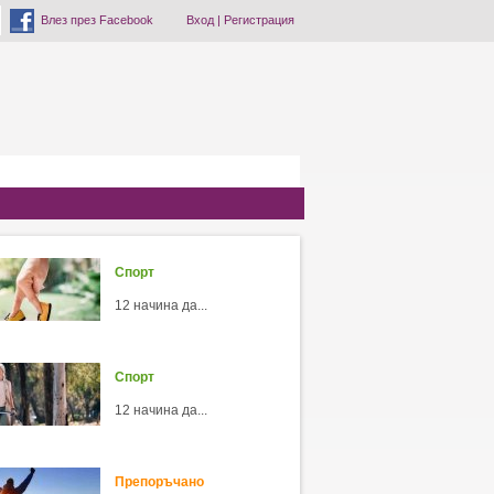
Влез през Facebook
Вход
|
Регистрация
Спорт
12 начина да...
Спорт
12 начина да...
Препоръчано