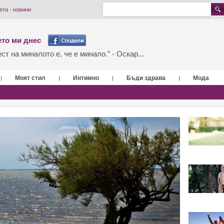
та - новини
то ми днес
т на миналото е, че е минало.” - Оскар...
Моят стил
Интимно
Бъди здрава
Мода
|
|
|
|