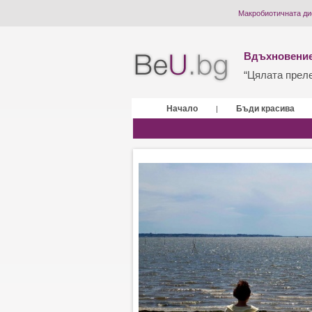
Макробиотичната дие
Вдъхновение
“Цялата прелес
Начало
Бъди красива
|