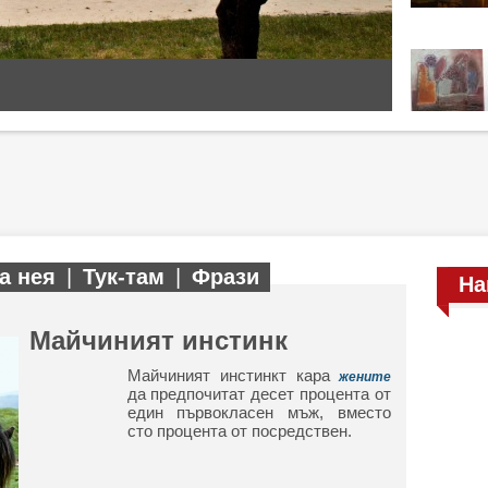
а нея
|
Тук-там
|
Фрази
На
Майчиният инстинк
Майчиният инстинкт кара
жените
да предпочитат десет процента от
един първокласен мъж, вместо
сто процента от посредствен.