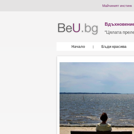
Майчиният инстинк
Вдъхновение
“Цялата прелес
Начало
Бъди красива
|