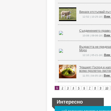
Винаги отстъпвай път
Виж 
12:52 | 10-25-18 |
Съединението прави 
Виж 
10:08 | 09-06-18 |
Възрастта не предпаз
Моро
Виж 
12:10 | 05-21-18 |
"Нашият Господ е напи
всяко пролетно листе
Виж 
11:55 | 04-05-18 |
1
2
3
4
5
6
7
8
9
10
Интересно