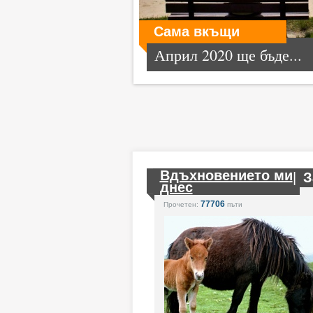
Сама вкъщи
Април 2020 ще бъде...
Вдъхновението ми
|
З
днес
77706
Прочетен:
пъти