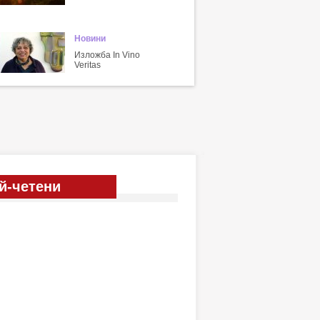
Новини
Изложба In Vino
Veritas
й-четени