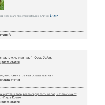
Злати
в материал: http://morguefile.com | Автор:
тинк":
налото е, че е минало.” - Оскар Уайлд
цялата статия
иг, но споменът за нея остава завинаги.
цялата статия
а чувстваш това, което сърцето ти желае, независимо от
. - Паулу Коелю
цялата статия