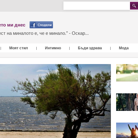
то ми днес
т на миналото е, че е минало.” - Оскар...
Моят стил
Интимно
Бъди здрава
Мода
|
|
|
|