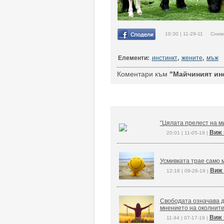
10:30 | 11-29-11 Снимко
Елементи:
инстинкт
,
жените
,
мъж
Коментари към
"Майчиният инс
“Цялата прелест на ми
Виж 
20:01 | 11-05-19 |
Усмивката трае само м
Виж 
12:18 | 09-26-19 |
Свободата означава д
мнението на околните
Виж 
11:44 | 07-17-19 |