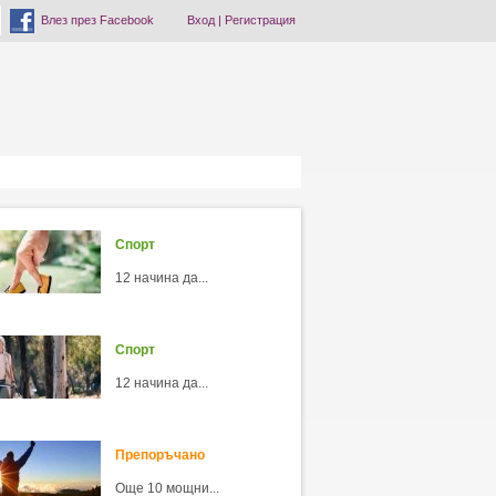
Влез през Facebook
Вход
|
Регистрация
Спорт
12 начина да...
Спорт
12 начина да...
Препоръчано
Още 10 мощни...