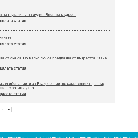
я на глупавия и на лудия. Японска мъдрост
цялата статия
силата
цялата статия
ва от любов. Но малко любов предпазва от възрастта. Жана
цялата статия
сал обещанието за Възкресение, не само в книгите, а във
нце". Мартин Лутър
цялата статия
›
»