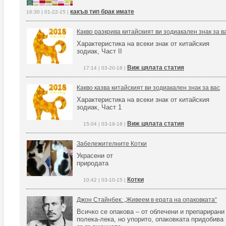
какъв тип брак имате
16:30 | 01-22-15 |
Какво разкрива китайският ви зодиакален знак за в
Характеристика на всеки знак от китайския
зодиак, Част II
Виж цялата статия
17:14 | 03-20-18 |
Какво казва китайският ви зодиакален знак за вас
Характеристика на всеки знак от китайския
зодиак, Част 1
Виж цялата статия
15:04 | 03-19-18 |
Забележителните Котки
Украсени от
природата
Котки
10:42 | 03-10-15 |
Джон Стайнбек: „Живеем в ерата на опаковката“
Всичко се опакова – от облечени и препарирани
полека-лека, но упорито, опаковката придобива