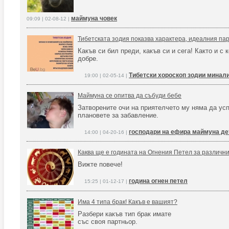
маймуна човек
09:09 | 02-08-12 |
Тибетската зодия показва характера, идеалния па
Какъв си бил преди, какъв си и сега! Както и с 
добре.
Тибетски хороскоп зодии минал
19:00 | 02-05-14 |
Маймуна се опитва да събуди бебе
Затворените очи на приятелчето му няма да усп
плановете за забавление.
господари на ефира маймуна де
14:00 | 04-20-16 |
Каква ще е годината на Огнения Петел за различни
Вижте повече!
година огнен петел
15:25 | 01-12-17 |
Има 4 типа брак! Какъв е вашият?
Разбери какъв тип брак имате
със своя партньор.