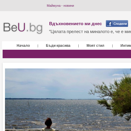
Маймуна - новини
Вдъхновението ми днес
“Цялата прелест на миналото е, че е мин
Начало
Бъди красива
Моят стил
Инти
|
|
|