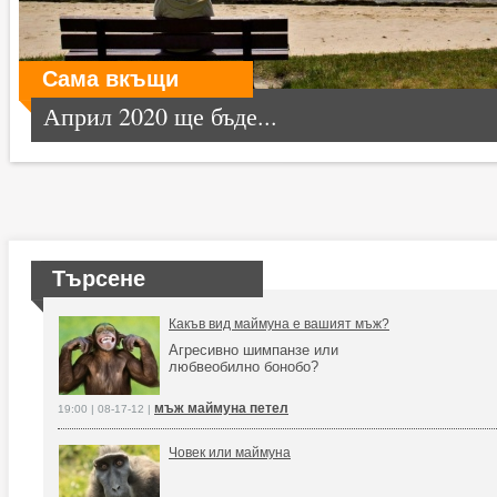
Сама вкъщи
Април 2020 ще бъде...
Търсене
Какъв вид маймуна е вашият мъж?
Агресивно шимпанзе или
любвеобилно бонобо?
мъж маймуна петел
19:00 | 08-17-12 |
Човек или маймуна