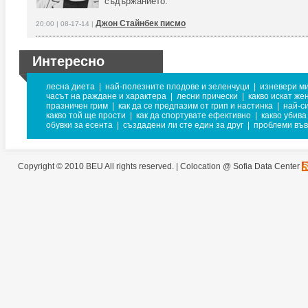
съдържанието.
Джон Стайнбек писмо
20:00 | 08-17-14 |
Интересно
лесна диета
|
най-полезните плодове и зеленчуци
|
изневери м
часът на раждане и характера
|
лесни прически
|
какво искат же
празничен грим
|
как да се предпазим от грип и настинка
|
най-с
какво той ще прости
|
как да спортувате ефективно
|
какво убив
обувки за есента
|
създадени ли сте един за друг
|
проблеми във
Copyright © 2010 BEU All rights reserved. |
Colocation @ Sofia Data Center