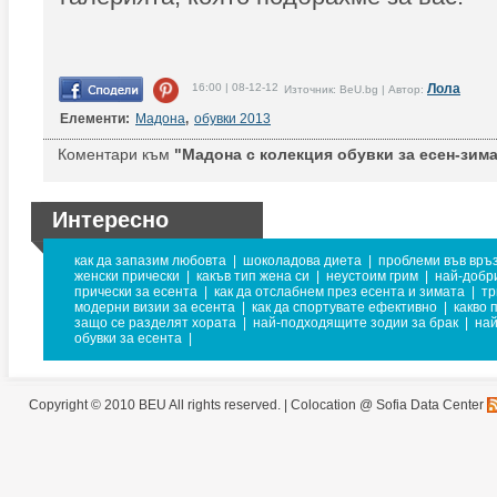
16:00 | 08-12-12
Лола
Източник: BeU.bg | Автор:
Елементи:
Мадона
,
обувки 2013
Коментари към
"Мадона с колекция обувки за есен-зима
Интересно
как да запазим любовта
|
шоколадова диета
|
проблеми във връ
женски прически
|
какъв тип жена си
|
неустоим грим
|
най-добр
прически за есента
|
как да отслабнем през есента и зимата
|
тр
модерни визии за есента
|
как да спортувате ефективно
|
какво 
защо се разделят хората
|
най-подходящите зодии за брак
|
най
обувки за есента
|
Copyright © 2010 BEU All rights reserved. |
Colocation @ Sofia Data Center