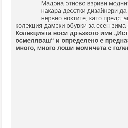
Мадона отново взриви модни
накара десетки дизайнери да 
нервно ноктите, като предста
колекция дамски обувки за есен-зима 
Колекцията носи дръзкото име „Ист
осмеляваш“ и определено е предна
много, много лоши момичета с гол