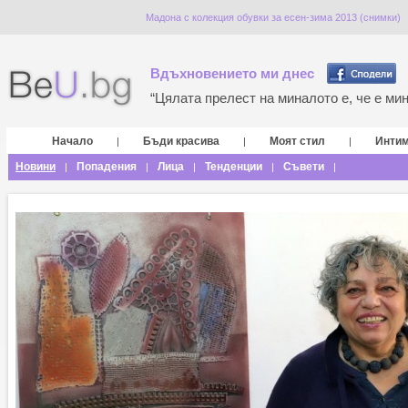
Мадона с колекция обувки за есен-зима 2013 (снимки)
Вдъхновението ми днес
“Цялата прелест на миналото е, че е мина
Начало
Бъди красива
Моят стил
Инти
|
|
|
Новини
Попадения
Лица
Тенденции
Съвети
|
|
|
|
|