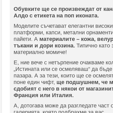
Обувките ще се произвеждат от ка
Алдо с етикета на поп иконата.
Моделите съчетават елегантни високи
платформи, капси, метални орнаменти
пайети. А
материалите – кожа, велу
тъкани и дори козина.
Типично като 
материално момиче!
Е, ние вече с нетърпение очакваме ко
„Истината или се осмеляваш“ да бъде
пазара. А за тези, които ще се осмел
поне един чифт,
ще подшушнем, че м
сдобият с него в някои от магазини
Франция или Италия.
А, дотогава може да разгледате част 
галерията, която подбрахме за вас.