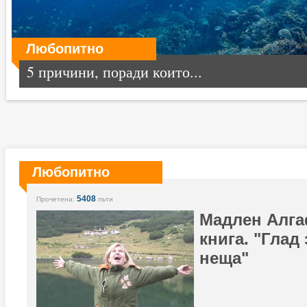
Любопитно
5 причини, поради които...
Любопитно
5408
Прочетена:
пъти
Мадлен Алга
книга. "Глад
неща"