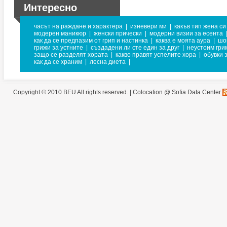
Интересно
часът на раждане и характера
|
изневери ми
|
какъв тип жена си
модерен маникюр
|
женски прически
|
модерни визии за есента
как да се предпазим от грип и настинка
|
каква е моята аура
|
шо
грижи за устните
|
създадени ли сте един за друг
|
неустоим гри
защо се разделят хората
|
какво правят успелите хора
|
обувки 
как да се храним
|
лесна диета
|
Copyright © 2010 BEU All rights reserved. |
Colocation @ Sofia Data Center