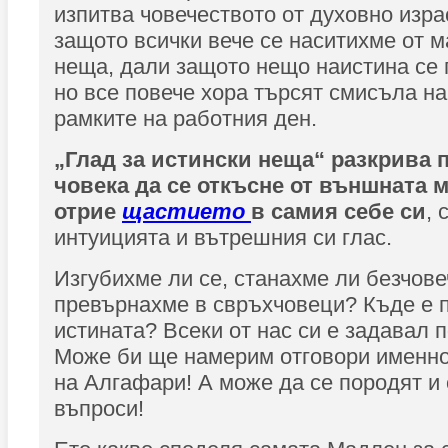
изпитва човечеството от духовно изра
защото всички вече се наситихме от 
неща, дали защото нещо наистина се 
но все повече хора търсят смисъла н
рамките на работния ден.
„Глад за истински неща“ разкрива 
човека да се откъсне от външната 
отрие
щастието
в самия себе си
, 
интуицията и вътрешния си глас.
Изгубихме ли се, станахме ли безчовеч
превърнахме в свръхчовеци? Къде е п
истината? Всеки от нас си е задавал 
Може би ще намерим отговори именно 
на Алгафари! А може да се породят и
въпроси!