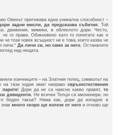
само Овенът притежава една уникална способност –
дори задни мисли, да предсказва събития
. Той
и, движения, мимики, в облеклото дори. Често,
, че го прави. Обикновено като го попитате как е
и че този човек всъщност не е това, което казва че
и личи.“
Да личи си, но само за него.
Останалите
поглед над нещата.
ланяли езичниците – на Златния телец, символът на
те на тази зодия имат направо
свръхестествения
 парите
! Дори да не са наясно какво правят,
то
си дивиденти.
Не всички Телци са милионери, но
те беден такъв? Няма как, дори да изпадне в
н знак
много скоро ще излезе от него
и отново ще