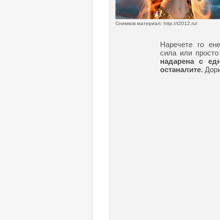
Снимков материал: http://t2012.ru/
Наречете го ене
сила или просто
надарена с едн
останалите.
Дори