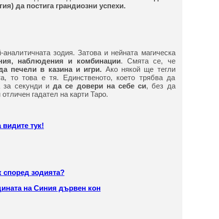
гия) да постига грандиозни успехи.
й-аналитичната зодия. Затова и нейната магическа
ния, наблюдения и комбинации
. Смята се, че
да печели в казина и игри.
Ако някой ще тегли
а, то това е тя. Единственото, което трябва да
а за секунди и
да се довери на себе си
, без да
 отличен гадател на карти Таро.
 видите тук!
к според зодията?
одината на Синия дървен кон