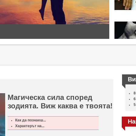
Ви
8
Магическа сила според
6
зодията. Виж каква е твоята!
5
Как да познаеш...
На
Характерът на...