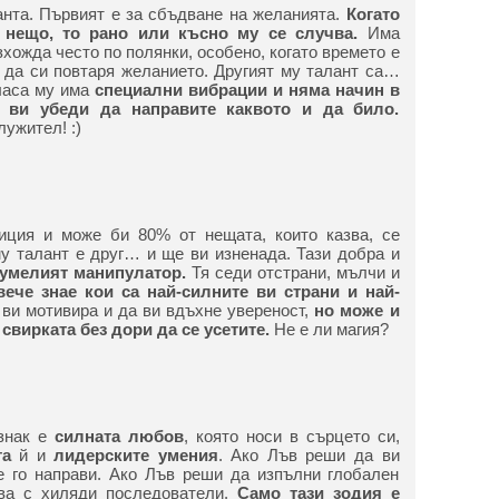
анта. Първият е за сбъдване на желанията.
Когато
 нещо, то рано или късно му се случва.
Има
зхожда често по полянки, особено, когато времето е
е да си повтаря желанието. Другият му талант са…
ласа му има
специални вибрации
и няма начин в
 ви убеди да направите каквото и да било.
ужител! :)
иция и може би 80% от нещата, които казва, се
му талант е друг… и ще ви изненада. Тази добра и
-умелият манипулатор.
Тя седи отстрани, мълчи и
ече знае кои са най-силните ви страни и най-
ви мотивира и да ви вдъхне увереност,
но може и
 свирката без дори да се усетите.
Не е ли магия?
 знак е
силната любов
, която носи в сърцето си,
та
й и
лидерските умения
. Ако Лъв реши да ви
е го направи. Ако Лъв реши да изпълни глобален
ова с хиляди последователи.
Само тази зодия е