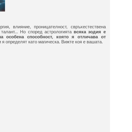
ргия, влияние, проницателност, свръхестествена
 талант... Но според астрологията
всяка зодия е
а особена способност, която я отличава от
 я определят като магическа. Вижте коя е вашата.