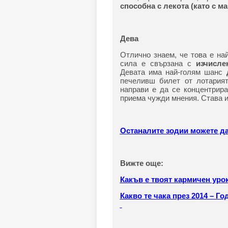
способна с лекота (като с ма
Дева
Отлично знаем, че това е на
сила е свързана с
изчисле
Девата има най-голям шанс
печеливш билет от лотарият
направи е да се концентрир
приема чужди мнения. Става и
Останалите зодии можете да
Вижте още:
Какъв е твоят кармичен уро
Какво те чака през 2014 – Г