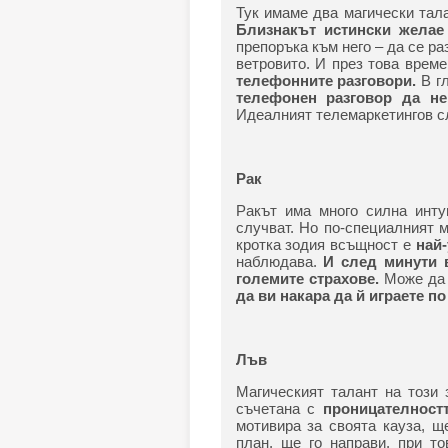
Тук имаме два магически тал
Близнакът истински желае
препоръка към него – да се ра
ветровито. И през това врем
телефонните разговори.
В г
телефонен разговор да не
Идеалният телемаркетингов сл
Рак
Ракът има много силна инту
случват. Но по-специалният 
кротка зодия всъщност е
най
наблюдава.
И след минути в
големите страхове.
Може да 
да ви накара да й играете по
Лъв
Магическият талант на този
съчетана с
проницателност
мотивира за своята кауза, щ
план, ще го направи, при т