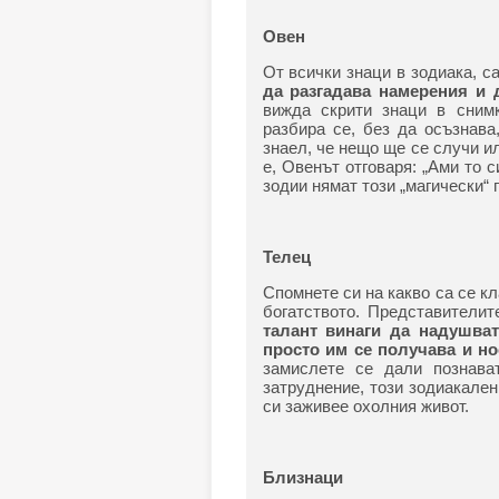
Овен
От всички знаци в зодиака, 
да разгадава намерения и 
вижда скрити знаци в снимк
разбира се, без да осъзнава
знаел, че нещо ще се случи ил
е, Овенът отговаря: „Ами то с
зодии нямат този „магически“ 
Телец
Спомнете си на какво са се к
богатството. Представители
талант винаги да надушват
просто им се получава и но
замислете се дали познава
затруднение, този зодиакале
си заживее охолния живот.
Близнаци