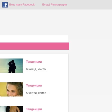
Влез през Facebook
Вход
|
Регистрация
Тенденции
6 неща, които...
Тенденции
5 черти, които...
Тенденции