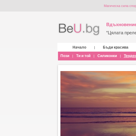
Магическа сила спор
Вдъхновение
“Цялата прелес
Начало
Бъди красива
|
Пози
Ти и той
Силиконки
Тенде
|
|
|