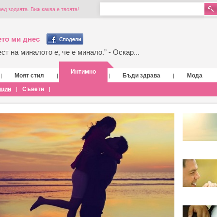
ед зодията. Виж каква е твоята!
то ми днес
т на миналото е, че е минало.” - Оскар...
Интимно
Моят стил
Бъди здрава
Мода
|
|
|
|
нции
Съвети
|
|