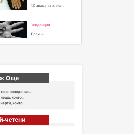
10 знака на езика...
Тенденции
Брачни...
ж Още
 типа поведение...
 неща, които...
 черти, които...
й-четени