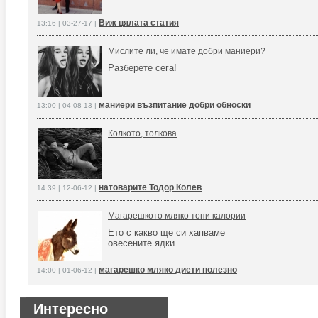
Виж цялата статия
13:16 | 03-27-17 |
Мислите ли, че имате добри маниери?
Разберете сега!
маниери възпитание добри обноски
13:00 | 04-08-13 |
Колкото, толкова
натоварите Тодор Колев
14:39 | 12-06-12 |
Магарешкото мляко топи калории
Ето с какво ще си хапваме
овесените ядки.
магарешко мляко диети полезно
14:00 | 01-06-12 |
Интересно