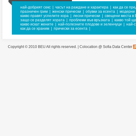
най-добрият секс
|
часът на раждане и характера
|
как да се пр
празничен грим
|
женски прически
|
обувки за есента
|
модерни 
какво правят успелите хора
|
лесни прически
|
свещени места в 
защо се разделят хората
|
проблеми във връзката
|
какво той щ
какво искат жените
|
най-полезните плодове и зеленчуци
|
най-
как да се храним
|
прически за есента
|
Copyright © 2010 BEU All rights reserved. |
Colocation @ Sofia Data Center