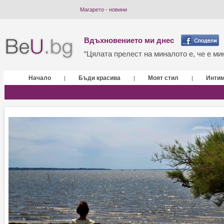
Магарето - новини
Вдъхновението ми днес
“Цялата прелест на миналото е, че е мин
Начало
Бъди красива
Моят стил
Инти
|
|
|