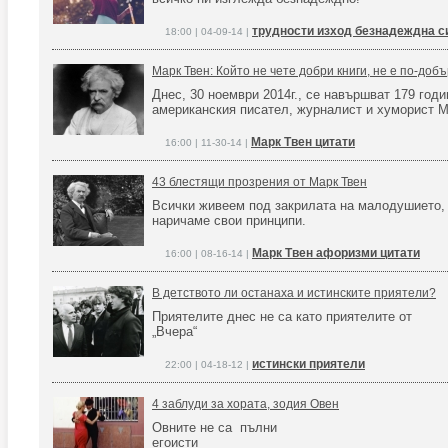
трудности изход безнадеждна с
18:00 | 04-09-14 |
Марк Твен: Който не чете добри книги, не е по-доб
Днес, 30 ноември 2014г., се навършват 179 год
американския писател, журналист и хуморист М
Марк Твен цитати
16:00 | 11-30-14 |
43 блестящи прозрения от Марк Твен
Всички живеем под закрилата на малодушието,
наричаме свои принципи.
Марк Твен афоризми цитати
16:00 | 08-16-14 |
В детството ли останаха и истинските приятели?
Приятелите днес не са като приятелите от
„Вчера“
истински приятели
22:00 | 04-18-12 |
4 заблуди за хората, зодия Овен
Овните не са пълни
егоисти