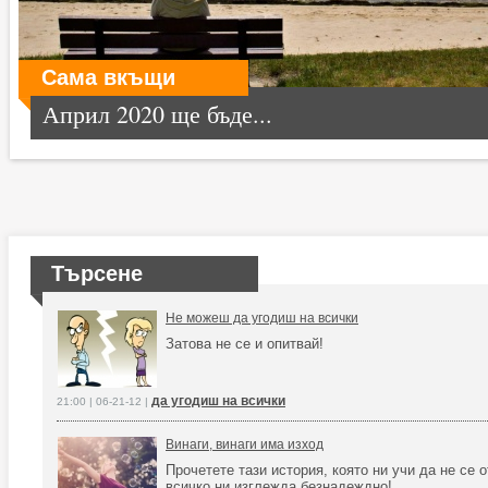
Сама вкъщи
Април 2020 ще бъде...
Търсене
Не можеш да угодиш на всички
Затова не се и опитвай!
да угодиш на всички
21:00 | 06-21-12 |
Винаги, винаги има изход
Прочетете тази история, която ни учи да не се 
всичко ни изглежда безнадеждно!