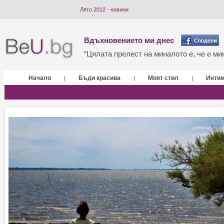
Лято 2012 - новини
Вдъхновението ми днес
“Цялата прелест на миналото е, че е мин
Начало
Бъди красива
Моят стил
Инти
|
|
|