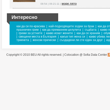
море лято
08:54 | 06-21-11 |
Интересно
как да си по-красива
|
най-подходящите зодии за брак
|
как да о
празничен грим
|
как да премахнем целулита
|
съдбата
|
какво 
|
грижи за устните
|
какво искат жените
|
как да се храним
|
обув
|
свещени места в България
|
какъв тип жена си
|
какво убива л
трикчета
|
женски прически
|
създадени ли сте един за друг
|
ид
Copyright © 2010 BEU All rights reserved. |
Colocation @ Sofia Data Center