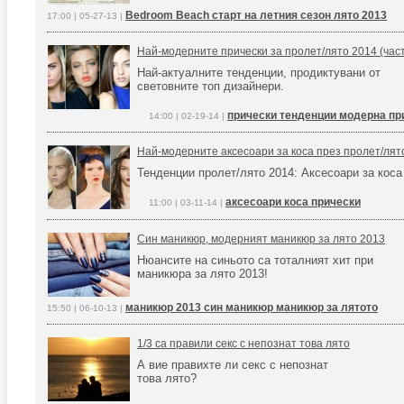
Bedroom Beach старт на летния сезон лято 2013
17:00 | 05-27-13 |
Най-модерните прически за пролет/лято 2014 (част
Най-актуалните тенденции, продиктувани от
световните топ дизайнери.
прически тенденции модерна пр
14:00 | 02-19-14 |
Най-модерните аксесоари за коса през пролет/лят
Тенденции пролет/лято 2014: Аксесоари за коса
аксесоари коса прически
11:00 | 03-11-14 |
Син маникюр, модерният маникюр за лято 2013
Нюансите на синьото са тоталният хит при
маникюра за лято 2013!
маникюр 2013 син маникюр маникюр за лятото
15:50 | 06-10-13 |
1/3 са правили секс с непознат това лято
А вие правихте ли секс с непознат
това лято?