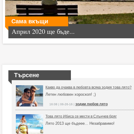
Сама вкъщи
Април 2020 ще бъде...
Търсене
Какво да очаква в любовта всяка зодия това лято?
Летен любовен хороскоп! ;)
зодии любов лято
16:08 | 06-26-16 |
Това лято Ибиса се мести в Слънчев бряг
Лято 2013 ще бъдеее... Незабравимо!