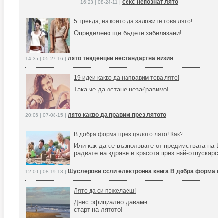
секс непознат лято
16:28 | 08-24-11 |
5 тренда, на които да заложите това лято!
Определено ще бъдете забелязани!
лято тенденции нестандартна визия
14:35 | 05-27-16 |
19 идеи какво да направим това лято!
Така че да остане незабравимо!
лято какво да правим през лятото
20:06 | 07-08-15 |
В добра форма през цялото лято! Как?
Или как да се възползвате от предимствата на 
радвате на здраве и красота през най-отпускарс
Шуслерови соли електронна книга В добра форма 
12:00 | 08-19-13 |
Лято да си пожелаеш!
Днес официално даваме
старт на лятото!