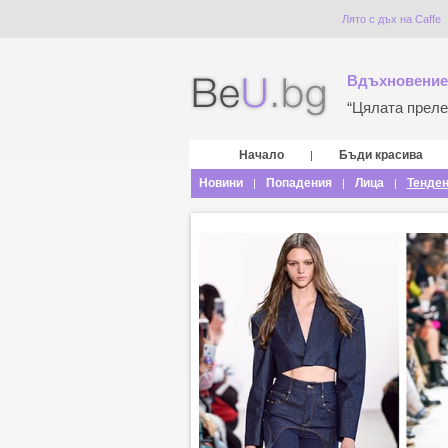
Лято с дъх на Caffe
Вдъхновение
“Цялата прелес
Начало
Бъди красива
|
Новини
Попадения
Лица
Тенде
|
|
|