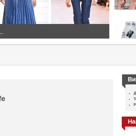
..
Ви
Д
fe
Т
Р
На