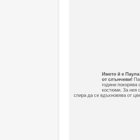
Името й е Паула
от слънчеви!
Пау
години покорява 
костюми. За нея 
спира да се вдъхновява от цве