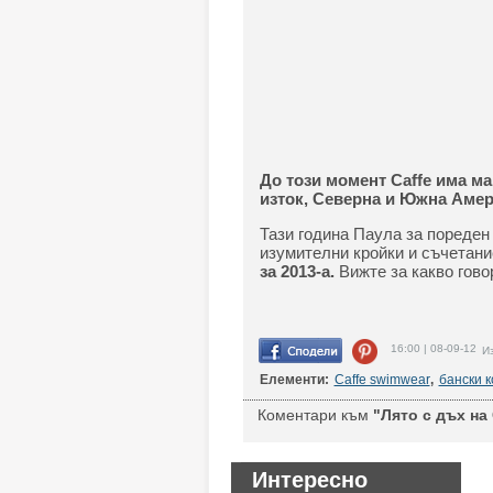
До този момент Caffe има м
изток, Северна и Южна Амер
Тази година Паула за пореден
изумителни кройки и съчетани
за 2013-а.
Вижте за какво гово
16:00 | 08-09-12
Из
Елементи:
Caffe swimwear
,
бански 
Коментари към
"Лято с дъх на 
Интересно