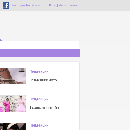
Влез през Facebook
Вход
|
Регистрация
Тенденции
Тенденции лято...
Тенденции
Розовият цвят бе...
Тенденции