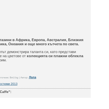
агазини в Африка, Европа, Австралия, Близкия
ика, Океания и още много кътчета по света.
 път демонстрира таланта си, като представи
е на цветове от
колекцията си плажни облекла
рим.
Лола
точник: BeU.bg | Автор:
костюми 2013
Caffe":