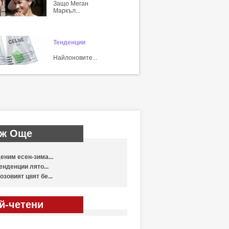
Защо Меган
Маркъл...
Тенденции
Найлоновите...
ж Още
еним есен-зима...
енденции лято...
озовият цвят бе...
й-четени