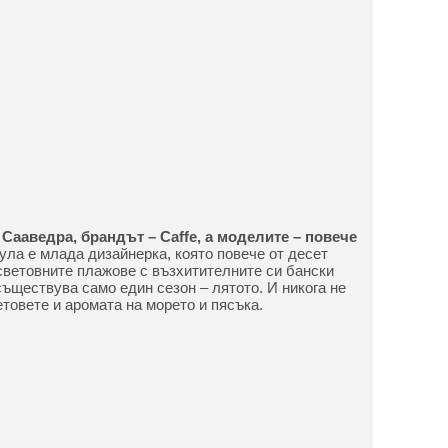
 Сааведра, брандът – Caffe, а моделите – повече
ла е млада дизайнерка, която повече от десет
световните плажове с възхитителните си бански
съществува само един сезон – лятото. И никога не
товете и аромата на морето и пясъка.