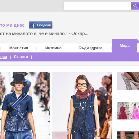
то ми днес
т на миналото е, че е минало.” - Оскар...
Мода
Моят стил
Интимно
Бъди здрава
|
|
|
|
нции
Съвети
|
|