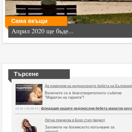
Сама вкъщи
Април 2020 ще бъде...
Търсене
Да помогнем на недоносените бебета на България
Включете се в благотворителното събитие
"Маратон на героите"!
фондация нашите недоносени бебета маратон кауз
10:36 | 05-08-15 |
Лятна прическа в Бохо стил (видео)
Заложете на бохемското излъчване за
лятото!