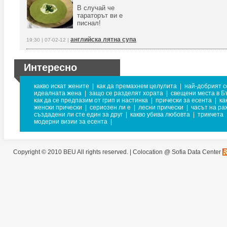
В случай че
тараторът ви е
писнал!
английска лятна супа
19:30 | 07-02-12 |
Интересно
какво искат жените
|
как да премахнем целулита
|
най-добрият с
идеалната жена
|
защо се разделят хората
|
свещени места в Б
как да се предпазим от грип и настинка
|
прически за есента
|
ка
женски прически
|
сериозен ли е
|
лесни прически
|
часът на ра
създадени ли сте един за друг
|
какво убива любовта
|
трикчета
модерни визии за есента
|
Copyright © 2010 BEU All rights reserved. |
Colocation @ Sofia Data Center