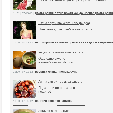
дълга рокля лятна рокля как да носите дълга рокл
11:01 | 07-13-13 |
Лятна парти прическа! Как? (видео)
Женствена, леко небрежна и секси!
парти прическа лятна прическа как да си направите
15:00 | 06-22-13 |
Рецепта за лятна японска супа
Още едно вкусно
вълшебство от Изтока!
рецепта лятна японска супа
18:00 | 07-22-12 |
Лятна сангрия за дива фиеста
Падате ли си по латино
нощите?
сангрия рецепти напитки
19:00 | 07-05-12 |
Английска лятна супа