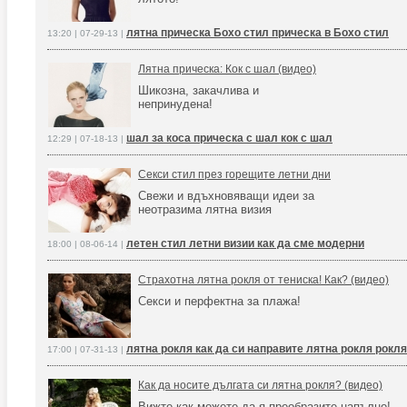
лятна прическа Бохо стил прическа в Бохо стил
13:20 | 07-29-13 |
Лятна прическа: Кок с шал (видео)
Шикозна, закачлива и
непринудена!
шал за коса прическа с шал кок с шал
12:29 | 07-18-13 |
Секси стил през горещите летни дни
Свежи и вдъхновяващи идеи за
неотразима лятна визия
летен стил летни визии как да сме модерни
18:00 | 08-06-14 |
Страхотна лятна рокля от тениска! Как? (видео)
Секси и перфектна за плажа!
лятна рокля как да си направите лятна рокля рокля
17:00 | 07-31-13 |
Как да носите дългата си лятна рокля? (видео)
Вижте как можете да я преобразите напълно!