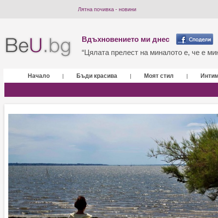
Лятна почивка - новини
Вдъхновението ми днес
“Цялата прелест на миналото е, че е мин
Начало
Бъди красива
Моят стил
Инти
|
|
|