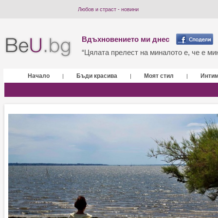
Любов и страст - новини
Вдъхновението ми днес
“Цялата прелест на миналото е, че е мин
Начало
Бъди красива
Моят стил
Инти
|
|
|