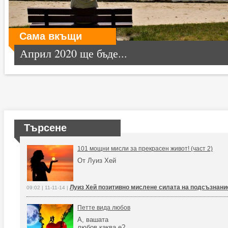
Сама вкъщи
Април 2020 ще бъде...
Търсене
101 мощни мисли за прекрасен живот! (част 2)
От Луиз Хей
Луиз Хей позитивно мислене силата на подсъзнани
09:02 | 11-11-14 |
Петте вида любов
А, вашата
любов каква е?