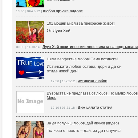
любов връзка видове
13:30 | 09-23-12 |
101 мощни мисли за прекрасен живот!
От Луиз Хей
Луиз Хей позитивно мислене силата на подсъзнани
09:00 | 11-10-14 |
Няма перфектна любов! Само истинска!
Истинската любов остава, дори и да си
отиде някой ден!
истинска любов
19:30 | 10-02-12 |
Възрастта не предпазва от любов. Но малко любов
Моро
Виж цялата статия
12:10 | 05-21-18 |
За да получиш любов, дай любов (видео)
Толкова е просто – дай, за да получиш!