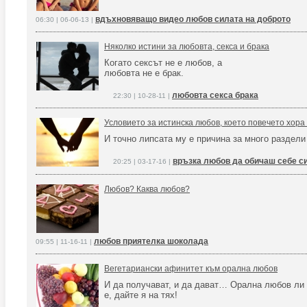
вдъхновяващо видео любов силата на доброто
06:30 | 06-06-13 |
Няколко истини за любовта, секса и брака
Когато сексът не е любов, а
любовта не е брак.
любовта секса брака
22:30 | 10-28-11 |
Условието за истинска любов, което повечето хора
И точно липсата му е причина за много раздели
връзка любов да обичаш себе с
20:25 | 03-17-16 |
Любов? Каква любов?
любов приятелка шоколада
09:55 | 11-16-11 |
Вегетариански афинитет към орална любов
И да получават, и да дават… Орална любов ли
е, дайте я на тях!