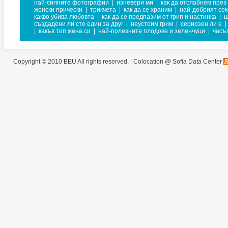
най-силните фотографии
|
изневери ми
|
как да отслабнем през
женски прически
|
трикчета
|
как да се храним
|
най-добрият сек
какво убива любовта
|
как да се предпазим от грип и настинка
|
ш
създадени ли сте един за друг
|
неустоим грим
|
сериозен ли е
|
|
какъв тип жена си
|
най-полезните плодове и зеленчуци
|
часъ
Copyright © 2010 BEU All rights reserved. |
Colocation @ Sofia Data Center