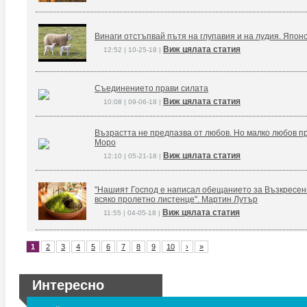
Винаги отстъпвай пътя на глупавия и на лудия. Япон
Виж цялата статия
12:52 | 10-25-18 |
Съединението прави силата
Виж цялата статия
10:08 | 09-06-18 |
Възрастта не предпазва от любов. Но малко любов п
Моро
Виж цялата статия
12:10 | 05-21-18 |
"Нашият Господ е написал обещанието за Възкресение
всяко пролетно листенце". Мартин Лутър
Виж цялата статия
11:55 | 04-05-18 |
1
2
3
4
5
6
7
8
9
10
›
»
Интересно