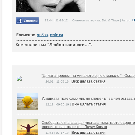
Н
13:44 | 11-29-12 Снимков материал: Driu & Tiago | Автор:
Елементи:
любов
,
себе си
Коментари към
"Любов завинаги…":
“Цялата прелест на миналото е, че е минало.” - Оска
Виж цялата статия
20:01 | 11-05-19 |
Усмивката трае само миг, но споменът за нея остава 
Виж цялата статия
12:18 | 09-26-19 |
Свободата означава да чувстваш това, което сърцето
мнението на околните. - Паулу Коелю
Виж цялата статия
11:44 | 07-17-19 |