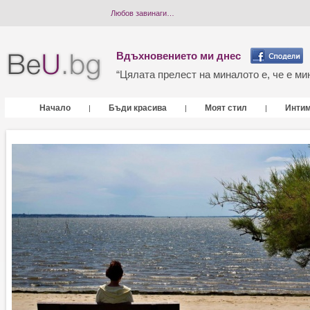
Любов завинаги…
Вдъхновението ми днес
“Цялата прелест на миналото е, че е мин
Начало
Бъди красива
Моят стил
Инти
|
|
|