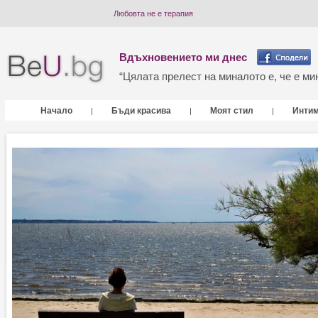
Любовта не е терапия
Вдъхновението ми днес
“Цялата прелест на миналото е, че е мин
Начало
Бъди красива
Моят стил
Инти
|
|
|