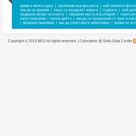
каква е моята аура
|
проблеми във връзката
|
най-силните фото
как да се храним
|
защо се разделят хората
|
съдбата
|
най-доб
модерни визии за есента
|
свещени места в България
|
сериозен
неустоим грим
|
лесна диета
|
как да се предпазим от грип и нас
|
модерен маникюр
|
как да спортувате ефективно
|
грижи за ус
Copyright © 2010 BEU All rights reserved. |
Colocation @ Sofia Data Center