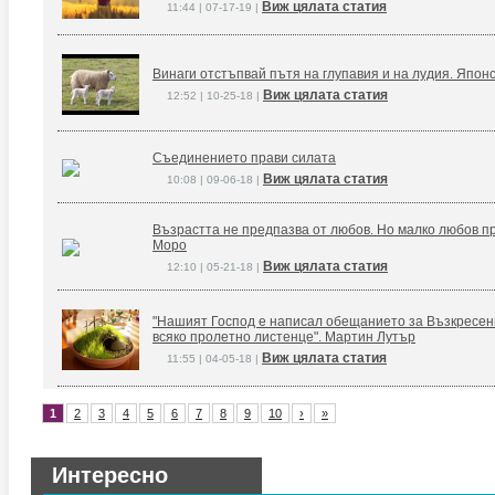
Виж цялата статия
11:44 | 07-17-19 |
Винаги отстъпвай пътя на глупавия и на лудия. Япон
Виж цялата статия
12:52 | 10-25-18 |
Съединението прави силата
Виж цялата статия
10:08 | 09-06-18 |
Възрастта не предпазва от любов. Но малко любов п
Моро
Виж цялата статия
12:10 | 05-21-18 |
"Нашият Господ е написал обещанието за Възкресение
всяко пролетно листенце". Мартин Лутър
Виж цялата статия
11:55 | 04-05-18 |
1
2
3
4
5
6
7
8
9
10
›
»
Интересно