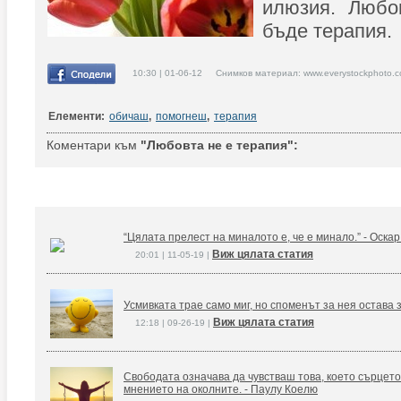
илюзия. Любо
бъде терапия.
10:30 | 01-06-12 Снимков материал: www.everystockphoto.c
Елементи:
обичаш
,
помогнеш
,
терапия
Коментари към
"Любовта не е терапия":
“Цялата прелест на миналото е, че е минало.” - Оска
Виж цялата статия
20:01 | 11-05-19 |
Усмивката трае само миг, но споменът за нея остава 
Виж цялата статия
12:18 | 09-26-19 |
Свободата означава да чувстваш това, което сърцето
мнението на околните. - Паулу Коелю