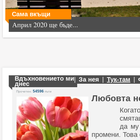
Сама вкъщи
Април 2020 ще бъде...
Вдъхновението ми
|
За нея
|
Тук-там
|
днес
54596
Прочетен:
пъти
Любовта н
Когат
смята
да му
промени. Това 